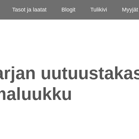
Tasot ja laatat
Blogit
Tulikivi
Myyjät
arjan uutuustaka
maluukku