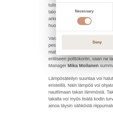
tulisijavalmistajien joukossa m
Consent
Necessary
Selection
taloudellisuuteen. Karelia-takko
arkea. Senso-takkaohjain integr
huolehtii takan ilmansäädöstä k
Varaavan vuolukivitakan lämpö 
Deny
pesällisellä. Erinomaisen hyötys
mahdollisuus myös valita, polttaa
erilliseen polttokoriin, vaan ne 
Manager
Mika Moilanen
summa
Lämpösäteilyn suuntaa voi halute
eristeillä. Näin lämpöä voi ohjata
nauttimaan takan lämmöstä. Takka
takalla voi myös lisätä kodin tu
ainoa täysin sähköstä riippuma