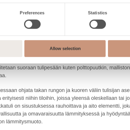
uuttuvan maailman tarpeisiin ja vaatimuksiin: ekologisu
Preferences
Statistics
ihin lisävarusteena saatava Tulikivi Senso on luotu helpo
oidaan tulisijan ilmanjakojärjestelmään. Senso ohjaa ja
äyttäjän puolesta. Senson ohjaus tapahtuu kätevästi älyp
on pehmeää säteilylämpöä, joka lämmittää kotia jopa 24
Allow selection
uhteen ansiosta Karelia-malliston takat kuluttavat vähän
ko puuta, pellettejä vai kenties molempia vuorotellen. Pell
laitetaan suoraan tulipesään kuten polttopuutkin, mallisto
a.
ssaan ohjata takan rungon ja kuoren väliin tulisijan ase
 erityisesti niihin tiloihin, joissa yleensä oleskellaan tai 
tuli on sisustuksessa rauhoittava ja aito elementti, jok
rvallisuutta ja omavaraisuutta lämmityksessä ja hyödyntä
ton lämmitysmuoto.