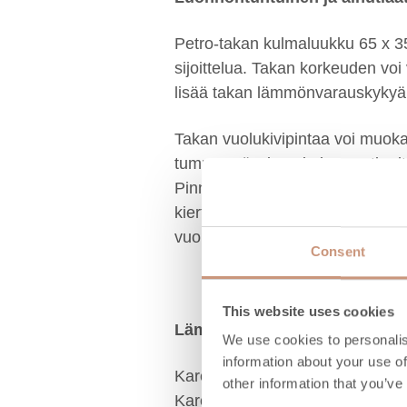
Petro-takan kulmaluukku 65 x 35 
sijoittelua. Takan korkeuden vo
lisää takan lämmönvarauskykyä
Takan vuolukivipintaa voi muokat
tummansävyinen ja kevyesti uritet
Pinnan voi valita pintamateriaali
kiertoilmatakkoihin. Takan pinta
vuolukivipinta.
Consent
This website uses cookies
Lämpöä puhtaasti ja miellyttäv
We use cookies to personalis
information about your use of
Karelia-takoissa on panostettu 
other information that you’ve
Karelia-sarjan takat läpäisevät