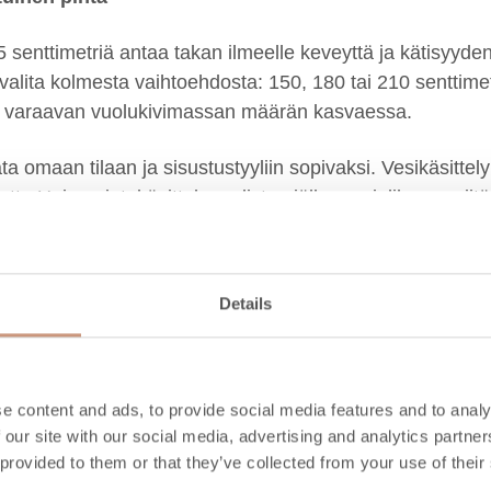
senttimetriä antaa takan ilmeelle keveyttä ja kätisyyden
i valita kolmesta vaihtoehdosta: 150, 180 tai 210 sentti
 varaavan vuolukivimassan määrän kasvaessa.
a omaan tilaan ja sisustustyyliin sopivaksi. Vesikäsittel
tu Unica-pintakäsittely uudistaa jälleen mielikuvaa siitä,
ksi kaikkiin Karelia-malliston varaaviin takkoihin ja Pieli
verhoiluksi Unica-vuolukivipinnan lisäksi on saatavana Nob
Details
ästi viipyillen
e content and ads, to provide social media features and to analy
 our site with our social media, advertising and analytics partn
edistyneeseen polttotekniikkaan, joten niissä palaminen 
 provided to them or that they’ve collected from your use of their
 jo nyt vuonna 2022 voimaan tulevat päästönormit. Tuliki