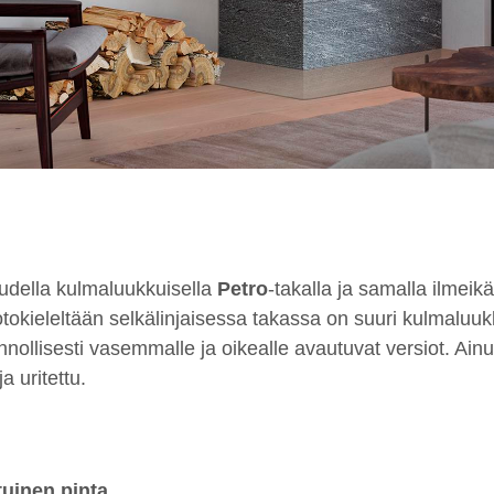
uudella kulmaluukkuisella
Petro
-takalla ja samalla ilmeik
tokieleltään selkälinjaisessa takassa on suuri kulmaluu
nollisesti vasemmalle ja oikealle avautuvat versiot. Ain
a uritettu.
tuinen pinta