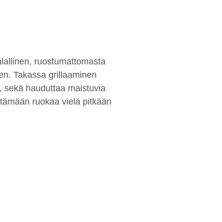
alallinen, ruostumattomasta
arten. Takassa grillaaminen
ia, sekä hauduttaa maistuvia
ntämään ruokaa vielä pitkään