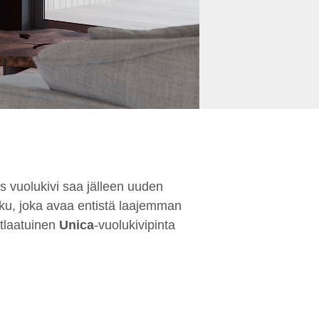
äs vuolukivi saa jälleen uuden
kku, joka avaa entistä laajemman
utlaatuinen
Unica
-vuolukivipinta