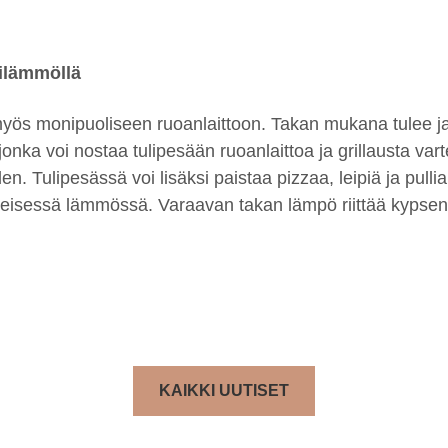
kilämmöllä
 myös monipuoliseen ruoanlaittoon. Takan mukana tulee j
ä, jonka voi nostaa tulipesään ruoanlaittoa ja grillausta v
en. Tulipesässä voi lisäksi paistaa pizzaa, leipiä ja pull
jälkeisessä lämmössä. Varaavan takan lämpö riittää kypse
KAIKKI UUTISET