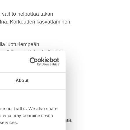
 vaihto helpottaa takan
metriä. Korkeuden kasvattaminen
yllä luotu lempeän
 miltä vuolukivi voi näyttää.
nen-malliston varaaviin
ile-, Grafia- ja Classic-
About
se our traffic. We also share
ers who may combine it with
on lähtökohtaisesti puhtaampaa.
 services.
vi on vastannut ensimmäisten