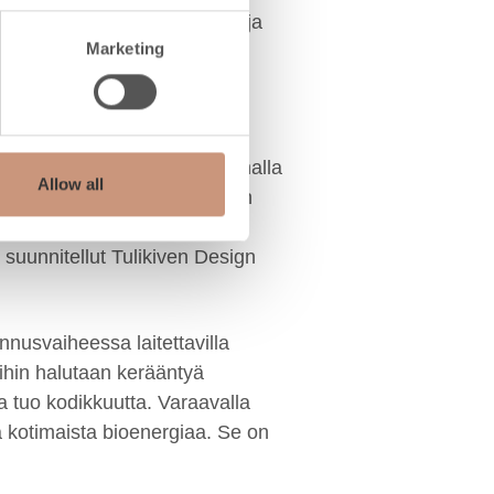
uteen, asumisen mukavuuteen ja
Marketing
ttamaan lisäksi lämmittäjän
 opastaa käyttäjäänsä sekä
uhelinsovelluksella.
–36 tunnin ajan vain muutamalla
Allow all
 puuta. Petron tulipesässä on
ettejä ei tarvitse sijoittaa
n suunnitellut Tulikiven Design
nnusvaiheessa laitettavilla
joihin halutaan kerääntyä
a tuo kodikkuutta. Varaavalla
ä kotimaista bioenergiaa. Se on