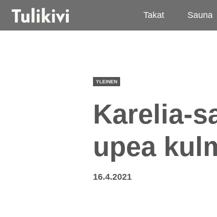
Takat
Sauna
YLEINEN
Karelia-s
upea kul
16.4.2021