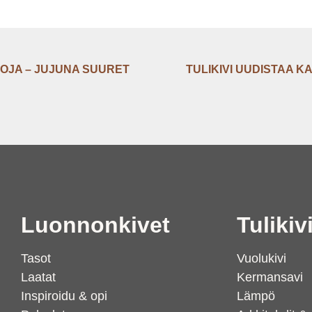
KOJA – JUJUNA SUURET
TULIKIVI UUDISTAA K
Luonnonkivet
Tulikiv
Tasot
Vuolukivi
Laatat
Kermansavi
Inspiroidu & opi
Lämpö