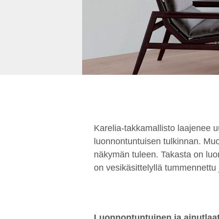
Karelia-takkamallisto laajenee 
luonnontuntuisen tulkinnan. Muo
näkymän tuleen. Takasta on luon
on vesikäsittelyllä tummennettu j
Luonnontuntuinen ja ainutlaa