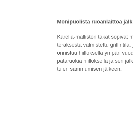
Monipuolista ruoanlaittoa jäl
Karelia-malliston takat sopivat
teräksestä valmistettu grilliritil
onnistuu hiilloksella ympäri vuod
pataruokia hiilloksella ja sen 
tulen sammumisen jälkeen.