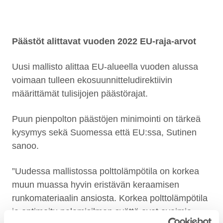
Päästöt alittavat vuoden 2022 EU-raja-arvot
Uusi mallisto alittaa EU-alueella vuoden alussa
voimaan tulleen ekosuunnitteludirektiivin
määrittämät tulisijojen päästörajat.
Puun pienpolton päästöjen minimointi on tärkeä
kysymys sekä Suomessa että EU:ssa, Sutinen
sanoo.
”Uudessa mallistossa polttolämpötila on korkea
muun muassa hyvin eristävän keraamisen
runkomateriaalin ansiosta. Korkea polttolämpötila
ja optimoitu palamisilman syöttö ovat avaimia