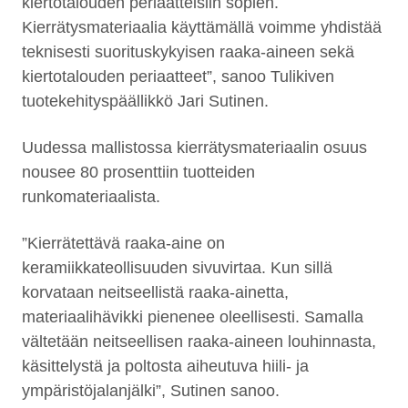
kiertotalouden periaatteisiin sopien.
Kierrätysmateriaalia käyttämällä voimme yhdistää
teknisesti suorituskykyisen raaka-aineen sekä
kiertotalouden periaatteet”, sanoo Tulikiven
tuotekehityspäällikkö Jari Sutinen.
Uudessa mallistossa kierrätysmateriaalin osuus
nousee 80 prosenttiin tuotteiden
runkomateriaalista.
”Kierrätettävä raaka-aine on
keramiikkateollisuuden sivuvirtaa. Kun sillä
korvataan neitseellistä raaka-ainetta,
materiaalihävikki pienenee oleellisesti. Samalla
vältetään neitseellisen raaka-aineen louhinnasta,
käsittelystä ja poltosta aiheutuva hiili- ja
ympäristöjalanjälki”, Sutinen sanoo.