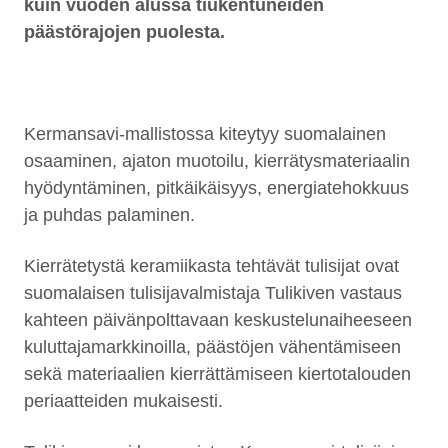
kuin vuoden alussa tiukentuneiden
päästörajojen puolesta.
Kermansavi-mallistossa kiteytyy suomalainen
osaaminen, ajaton muotoilu, kierrätysmateriaalin
hyödyntäminen, pitkäikäisyys, energiatehokkuus
ja puhdas palaminen.
Kierrätetystä keramiikasta tehtävät tulisijat ovat
suomalaisen tulisijavalmistaja Tulikiven vastaus
kahteen päivänpolttavaan keskustelunaiheeseen
kuluttajamarkkinoilla, päästöjen vähentämiseen
sekä materiaalien kierrättämiseen kiertotalouden
periaatteiden mukaisesti.