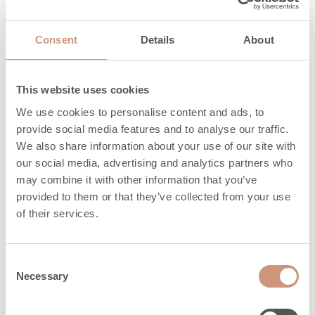
puhtaaseen, vähäpäästöiseen palamiseen.”
Paloilma tulipesään ohjataan huonetilasta, ulkoa
Consent
Details
About
tai hormin kautta.
This website uses cookies
”Uusien tulisijojen puhdas palotulos ja
energiatehokkuus kulkevat käsi kädessä: kun puu
We use cookies to personalise content and ads, to
provide social media features and to analyse our traffic.
palaa puhtaasti, päästöt ovat vähäiset. Tulikiven
We also share information about your use of our site with
tulisijoissa korkea hyötysuhde ja poltettava
our social media, advertising and analytics partners who
puumäärä on optimoitu suuren energiamäärän
may combine it with other information that you’ve
varastoimiseksi rakenteisiin”, Sutinen sanoo.
provided to them or that they’ve collected from your use
of their services.
INFO: Kermansavi-tulisijojen uusi mallisto
Consent
Necessary
Selection
Kierrätysmateriaalin osuus tulisijojen