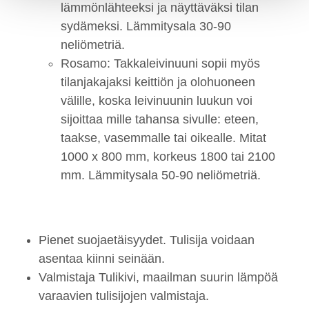
lämmönlähteeksi ja näyttäväksi tilan
sydämeksi. Lämmitysala 30-90
neliömetriä.
Rosamo: Takkaleivinuuni sopii myös
tilanjakajaksi keittiön ja olohuoneen
välille, koska leivinuunin luukun voi
sijoittaa mille tahansa sivulle: eteen,
taakse, vasemmalle tai oikealle. Mitat
1000 x 800 mm, korkeus 1800 tai 2100
mm. Lämmitysala 50-90 neliömetriä.
Pienet suojaetäisyydet. Tulisija voidaan
asentaa kiinni seinään.
Valmistaja Tulikivi, maailman suurin lämpöä
varaavien tulisijojen valmistaja.