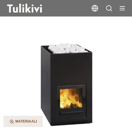
Utu
MATERIAALI