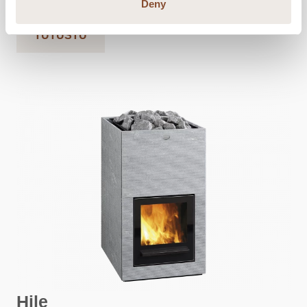
Saunankoko
8
-
20
m
Deny
TUTUSTU
Hile