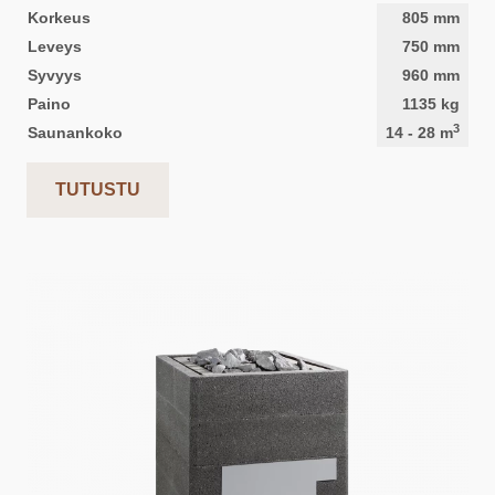
Korkeus
805
mm
Leveys
750
mm
Syvyys
960
mm
Paino
1135
kg
3
Saunankoko
14
-
28
m
TUTUSTU