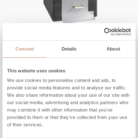
KSSK1000
Consent
Details
About
Korkeus
890
mm
Leveys
770
mm
This website uses cookies
Syvyys
970
mm
Paino
1135
kg
We use cookies to personalise content and ads, to
3
provide social media features and to analyse our traffic.
Saunankoko
14
-
28
m
We also share information about your use of our site with
our social media, advertising and analytics partners who
TUTUSTU
may combine it with other information that you’ve
provided to them or that they’ve collected from your use
of their services.