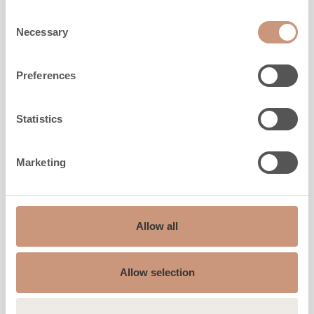
Consent
Necessary
Selection
Preferences
Statistics
Marketing
Kinos
Allow all
Korkeus
900
mm
Leveys
500
mm
Allow selection
Syvyys
600
mm
Paino
300
kg
3