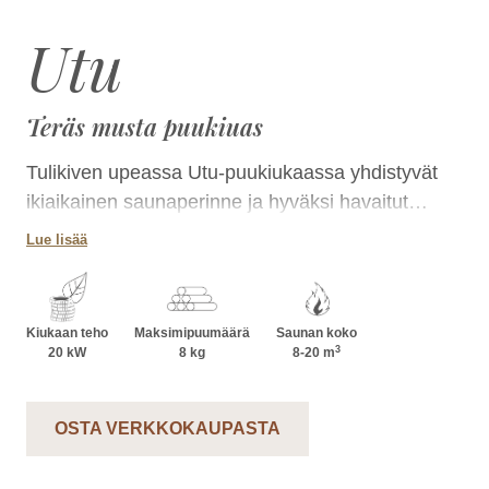
Utu
Teräs musta puukiuas
Tulikiven upeassa Utu-puukiukaassa yhdistyvät
ikiaikainen saunaperinne ja hyväksi havaitut
peruselementit. Mattamusta teräsverhoilu antaa
Lue lisää
kiukaalle arvokkaan ulkonäön ja luo saunaan
tyylikästä tunnelmaa. Utu-kiuas sopii saunaan,
jonka tilavuus on 8-20 m³. Kiuas tarjoaa
Kiukaan teho
Maksimipuumäärä
Saunan koko
rentouttavat löylyt isommallekin porukalle.
3
20 kW
8 kg
8-20
m
OSTA VERKKOKAUPASTA