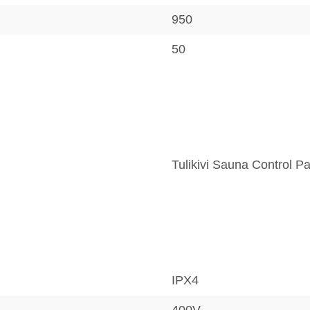
950
50
Tulikivi Sauna Control P
IPX4
400V