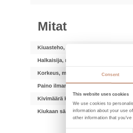
Mitat
Kiuasteho, kW
Halkaisija, mm
Korkeus, mm
Consent
Paino ilman kiuaskiviä, kg
This website uses cookies
Kivimäärä kg max.
We use cookies to personalis
information about your use of
Kiukaan säätöjalat, mm
other information that you’ve
Consent