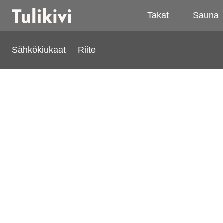
Takat
Sauna
Sähkökiukaat
Riite