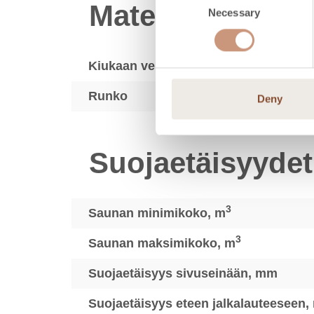
Materiaalit
Necessary
Selection
Kiukaan verhoilu
Runko
Deny
Suojaetäisyydet
3
Saunan minimikoko, m
3
Saunan maksimikoko, m
Suojaetäisyys sivuseinään, mm
Suojaetäisyys eteen jalkalauteeseen