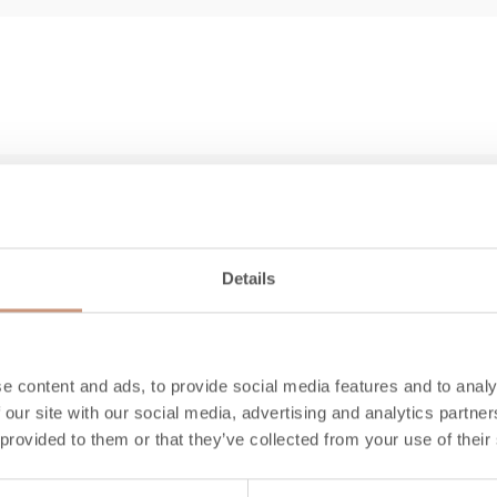
6,8
400
950
Details
78
60
e content and ads, to provide social media features and to analy
 our site with our social media, advertising and analytics partn
20
 provided to them or that they’ve collected from your use of their