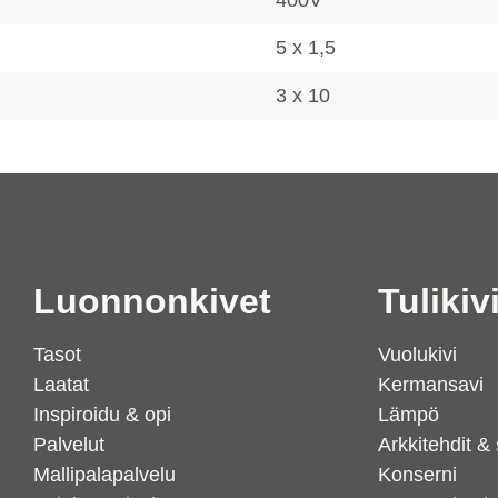
5 x 1,5
3 x 10
Luonnonkivet
Tulikiv
Tasot
Vuolukivi
Laatat
Kermansavi
Inspiroidu & opi
Lämpö
Palvelut
Arkkitehdit & 
Mallipalapalvelu
Konserni