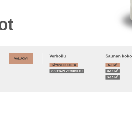
ot
Verhoilu
Saunan koko
VALUKIVI
3
TÄYSVERHOILTU
5-9
M
3
OSITTAIN VERHOILTU
8-13
M
3
9-15
M