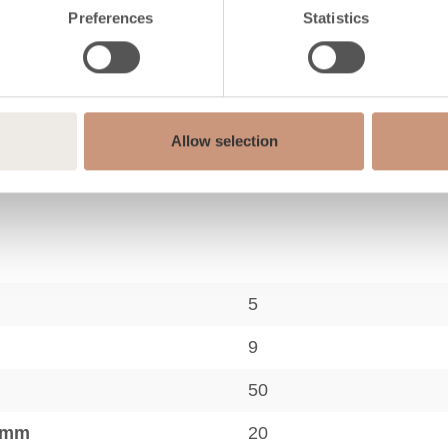
Preferences
Statistics
Valukivi
Valukivi
Allow selection
5
9
50
, mm
20