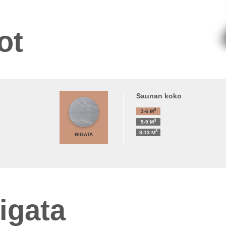
ot
Saunan koko
3
3-6
M
3
5-9
M
3
8-13
M
RIGATA
igata