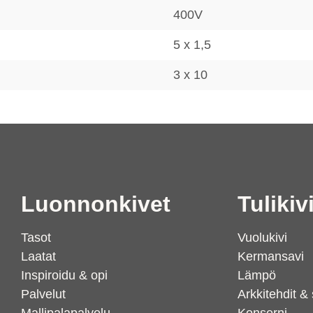
400V
5 x 1,5
3 x 10
Luonnonkivet
Tulikiv
Tasot
Vuolukivi
Laatat
Kermansavi
Inspiroidu & opi
Lämpö
Palvelut
Arkkitehdit & 
Mallipalapalvelu
Konserni