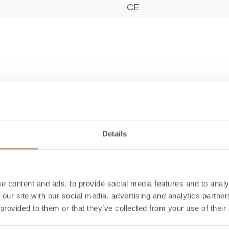
CE
4,5
500
Details
340
600
61
e content and ads, to provide social media features and to analy
 our site with our social media, advertising and analytics partn
35
 provided to them or that they’ve collected from your use of their