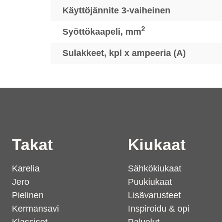
Käyttöjännite 3-vaiheinen
2
Syöttökaapeli, mm
Sulakkeet, kpl x ampeeria (A)
Takat
Kiukaat
Karelia
Sähkökiukaat
Jero
Puukiukaat
Pielinen
Lisävarusteet
Kermansavi
Inspiroidu & opi
Klassiset
Palvelut