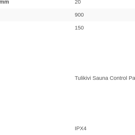
, mm
20
900
150
Tulikivi Sauna Control P
IPX4