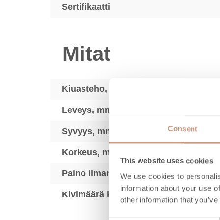
Sertifikaatti
Mitat
Kiuasteho, kW
Leveys, mm
Consent
Syvyys, mm
Korkeus, mm
This website uses cookies
Paino ilman kiuaskiviä, kg
We use cookies to personalis
information about your use of
Kivimäärä kg max.
other information that you’ve