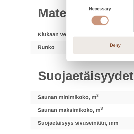
Consent
Materiaalit
Necessary
Selection
Kiukaan verhoilu
Deny
Runko
Suojaetäisyydet
3
Saunan minimikoko, m
3
Saunan maksimikoko, m
Suojaetäisyys sivuseinään, mm