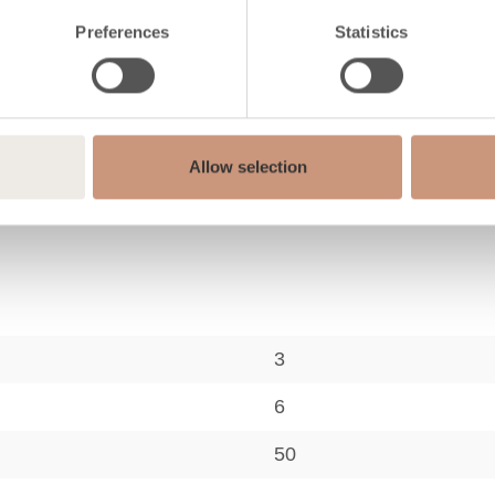
Preferences
Statistics
Rigata
Allow selection
Vuolukivi
3
6
50