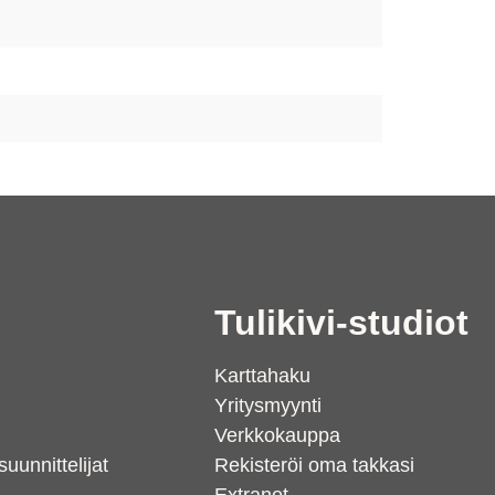
i
Tulikivi-studiot
Karttahaku
Yritysmyynti
Verkkokauppa
suunnittelijat
Rekisteröi oma takkasi
Extranet