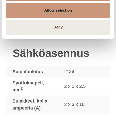
Kiukaan ohjaus
Allow selection
Tulikivi Sauna
Ohjauskeskus
Deny
Control Panel
Sähköasennus
Suojaluokitus
IPX4
Syöttökaapeli,
2 x 5 x 2,5
2
mm
Sulakkeet, kpl x
2 x 3 x 16
ampeeria (A)