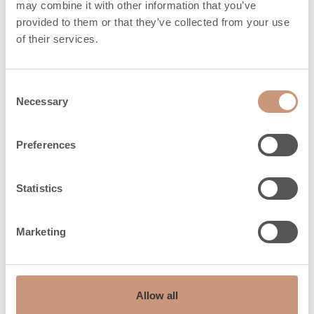
Saunan
may combine it with other information that you’ve
19
3
maksimikoko, m
provided to them or that they’ve collected from your use
of their services.
Suojaetäisyys
100
sivuseinään, mm
Consent
Suojaetäisyys
Necessary
Selection
eteen
20
jalkalauteeseen,
Preferences
mm
Suojaetäisyys
Statistics
950
kattoon, mm
Marketing
Suojaetäisyys
50
lattiaan, mm
Allow all