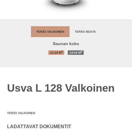
TERÄS VALKOINEN
TERÄS MUSTA
Saunan koko
3
3
11-19
M
14-24
M
Usva L 128 Valkoinen
TERÄS VALKOINEN
LADATTAVAT DOKUMENTIT