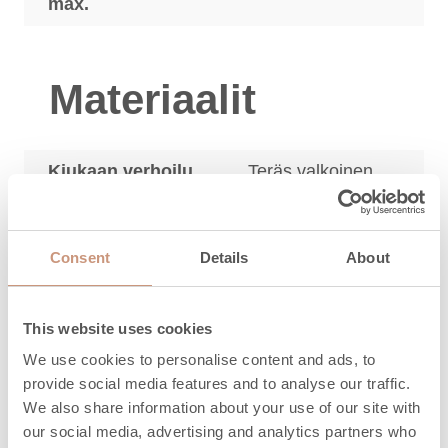
max.
Materiaalit
Kiukaan verhoilu
Teräs valkoinen
Runko
Teräs
Consent
Details
About
Suojaetäisyydet
This website uses cookies
We use cookies to personalise content and ads, to
Saunan
provide social media features and to analyse our traffic.
11
3
minimikoko, m
We also share information about your use of our site with
our social media, advertising and analytics partners who