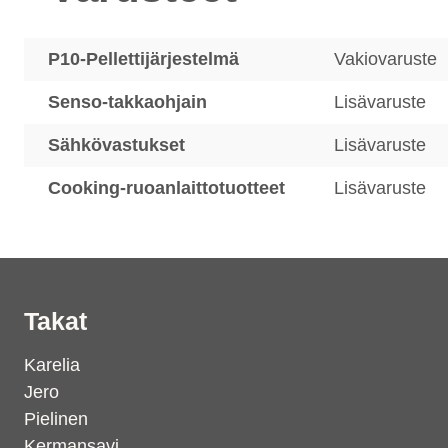
P10-Pellettijärjestelmä
Vakiovaruste
Senso-takkaohjain
Lisävaruste
Sähkövastukset
Lisävaruste
Cooking-ruoanlaittotuotteet
Lisävaruste
Takat
Karelia
Jero
Pielinen
Kermansavi