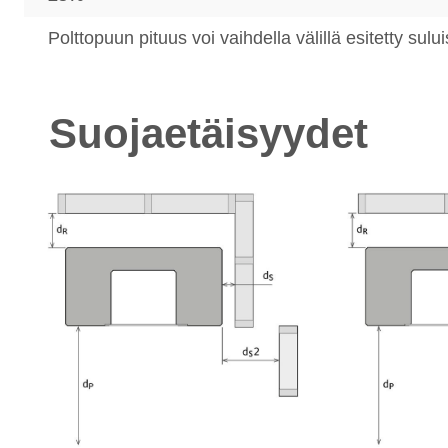
Polttopuun pituus voi vaihdella välillä esitetty su
Suojaetäisyydet