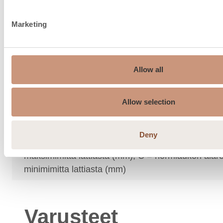
Savukaasun massavirta,
32,1
g/s
Marketing
Hormiliitosaukon mitta, mm
140
A
Allow all
Hormiliitosaukon mitta, mm
370
B
Allow selection
Hormiliitosaukon mitta, mm
110
C
Deny
A = Hormiaukon leveys (mm), B = hormiaukon yl
maksimimitta lattiasta (mm), C = hormiaukon ala
minimimitta lattiasta (mm)
Varusteet