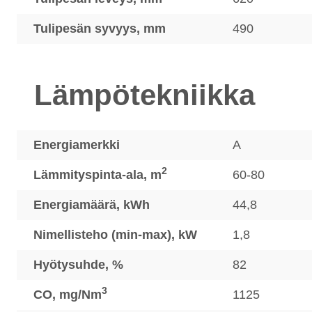
Tulipesän syvyys, mm
490
Lämpötekniikka
Energiamerkki
A
2
Lämmityspinta-ala, m
60-80
Energiamäärä, kWh
44,8
Nimellisteho (min-max), kW
1,8
Hyötysuhde, %
82
3
CO, mg/Nm
1125