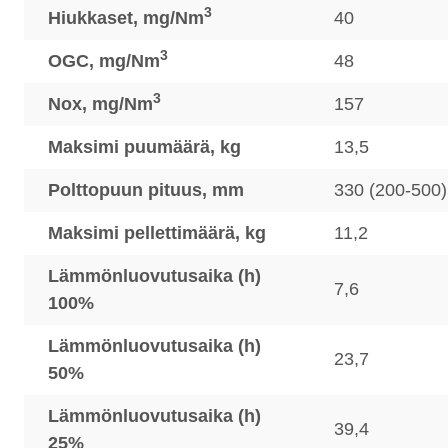
3
Hiukkaset, mg/Nm
40
3
OGC, mg/Nm
48
3
Nox, mg/Nm
157
Maksimi puumäärä, kg
13,5
Polttopuun pituus, mm
330 (200-500)
Maksimi pellettimäärä, kg
11,2
Lämmönluovutusaika (h)
7,6
100%
Lämmönluovutusaika (h)
23,7
50%
Lämmönluovutusaika (h)
39,4
25%