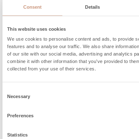
Hormisuositus, 1/2 kiven
Kyllä
Consent
Details
Hormisuositus, 1/1 kiven
Kyllä
Hormisuositus, ø mm
150…210
This website uses cookies
We use cookies to personalise content and ads, to provide s
Paloilman tuonti lattian
150
features and to analyse our traffic. We also share informatio
alta, liitoskoko, ø mm
of our site with our social media, advertising and analytics 
combine it with other information that you’ve provided to them
Savukaasun keskilämpötila
189
collected from your use of their services.
°C
Savukaasun
275
Consent
maksimilämpötila °C
Necessary
Selection
Min.hormin alipaine, Pa
12
Preferences
Savukaasun lämpötila
227
hormiliitoksessa °C
Statistics