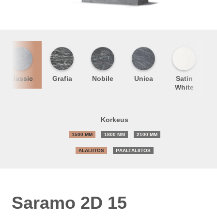
Classic
Grafia
Nobile
Unica
Satin
S
White
Korkeus
1500 MM
1800 MM
2100 MM
ALALIITOS
PÄÄLTÄLIITOS
Saramo 2D 15