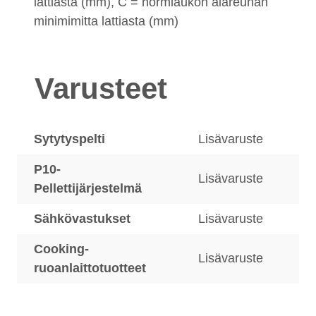
lattiasta (mm), C = hormiaukon alareunan
minimimitta lattiasta (mm)
Varusteet
Sytytyspelti
Lisävaruste
P10-
Lisävaruste
Pellettijärjestelmä
Sähkövastukset
Lisävaruste
Cooking-
Lisävaruste
ruoanlaittotuotteet