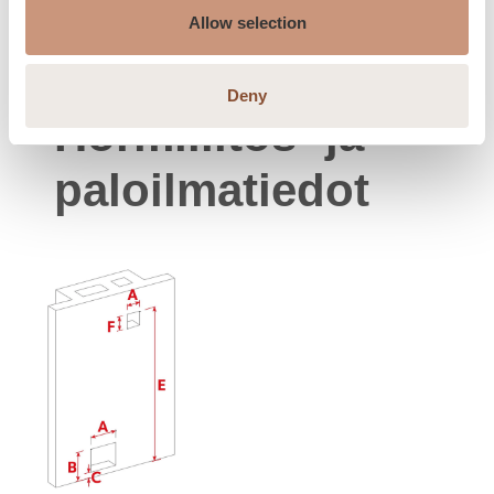
Suojaetäisyys eteen
1000
Allow selection
(dP), mm
Deny
Hormiliitos- ja
paloilmatiedot