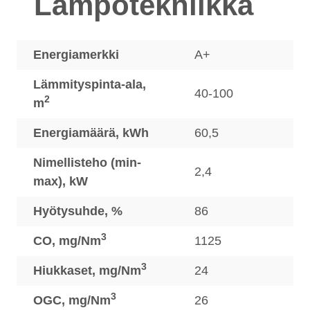
Lämpötekniikka
Energiamerkki
A+
Lämmityspinta-ala,
40-100
2
m
Energiamäärä, kWh
60,5
Nimellisteho (min-
2,4
max), kW
Hyötysuhde, %
86
3
CO, mg/Nm
1125
3
Hiukkaset, mg/Nm
24
3
OGC, mg/Nm
26