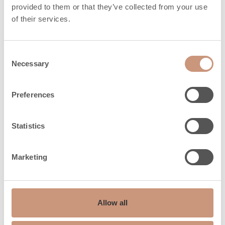
(h) 25%
provided to them or that they’ve collected from your use
of their services.
Polttopuun pituus voi vaihdella välillä
esitetty suluissa (XX mm)
Consent
Necessary
Selection
Suojaetäisyydet
Preferences
Suojaetäisyys taakse
100
Statistics
(dR), mm
Suojaetäisyys sivulle
Marketing
200
(dS), mm
Suojaetäisyys ylös
250
Allow all
(dC), mm