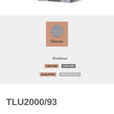
Classic
Korkeus
1650 MM
1950 MM
ALALIITOS
PÄÄLTÄLIITOS
TLU2000/93