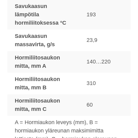
Savukaasun
lämpötila
193
hormiliitoksessa °C
Savukaasun
23,9
massavirta, g/s
Hormiliitosaukon
140…220
mitta, mm A
Hormiliitosaukon
310
mitta, mm B
Hormiliitosaukon
60
mitta, mm C
A = Hormiaukon leveys (mm), B =
hormiaukon yläreunan maksimimitta