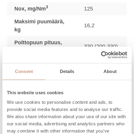
3
Nox, mg/Nm
125
Maksimi puumäärä,
16,2
kg
Polttopuun pituus,
330 (200-330)
mm
Maksimi
12,5
pellettimäärä, kg
Consent
Details
About
Lämmönluovutusaika
5,7
(h) 100%
This website uses cookies
We use cookies to personalise content and ads, to
Lämmönluovutusaika
20,4
provide social media features and to analyse our traffic.
(h) 50%
We also share information about your use of our site with
our social media, advertising and analytics partners who
Lämmönluovutusaika
31,4
may combine it with other information that you’ve