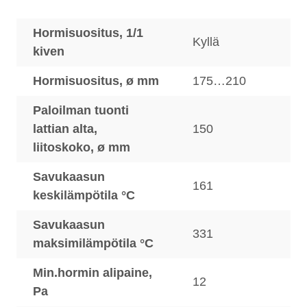
Hormisuositus, 1/1
Kyllä
kiven
Hormisuositus, ø mm
175…210
Paloilman tuonti
lattian alta,
150
liitoskoko, ø mm
Savukaasun
161
keskilämpötila °C
Savukaasun
331
maksimilämpötila °C
Min.hormin alipaine,
12
Pa