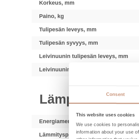
Korkeus, mm
Paino, kg
Tulipesän leveys, mm
Tulipesän syvyys, mm
Leivinuunin tulipesän leveys, mm
Leivinuunin tulipesän syvyys, mm
Consent
Lämpötekniikka
This website uses cookies
Energiamerkki
We use cookies to personalis
information about your use of
2
Lämmityspinta-ala, m