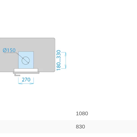
1080
830