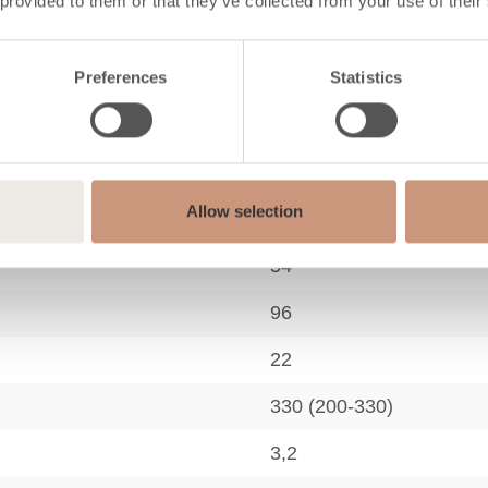
 provided to them or that they’ve collected from your use of their
77,5
2,3
Preferences
Statistics
82
1250
Allow selection
24
54
96
22
330 (200-330)
3,2