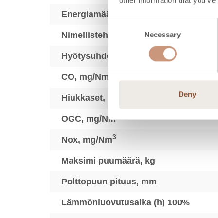
other information that you’ve
Energiamäärä, kWh
Consent
Nimellisteho (min-max), kW
Necessary
Selection
Hyötysuhde, %
3
CO, mg/Nm
Deny
3
Hiukkaset, mg/Nm
3
OGC, mg/Nm
3
Nox, mg/Nm
Maksimi puumäärä, kg
Polttopuun pituus, mm
Lämmönluovutusaika (h) 100%