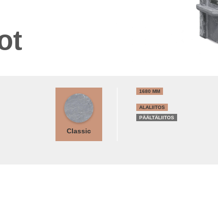
ot
1680 MM
ALALIITOS
PÄÄLTÄLIITOS
Classic