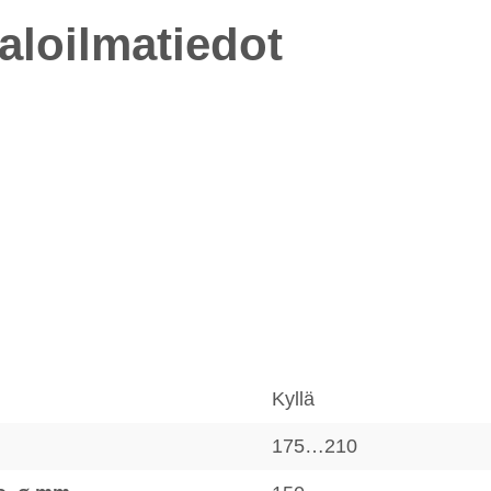
paloilmatiedot
Kyllä
175…210