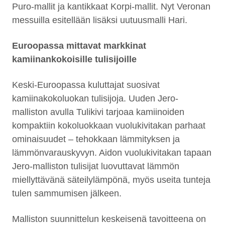
Puro-mallit ja kantikkaat Korpi-mallit. Nyt Veronan
messuilla esitellään lisäksi uutuusmalli Hari.
Euroopassa mittavat markkinat
kamiinankokoisille tulisijoille
Keski-Euroopassa kuluttajat suosivat
kamiinakokoluokan tulisijoja. Uuden Jero-
malliston avulla Tulikivi tarjoaa kamiinoiden
kompaktiin kokoluokkaan vuolukivitakan parhaat
ominaisuudet – tehokkaan lämmityksen ja
lämmönvarauskyvyn. Aidon vuolukivitakan tapaan
Jero-malliston tulisijat luovuttavat lämmön
miellyttävänä säteilylämpönä, myös useita tunteja
tulen sammumisen jälkeen.
Malliston suunnittelun keskeisenä tavoitteena on