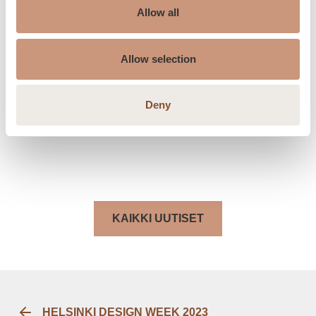
nopeasti ensi lanseerauksen jälkeen. Uudet mallit
Allow all
on otettu erittäin hyvin vastaan markkinoilla ja
uskon, että kiinnostus uutta mallistoa messuilla
Allow selection
tulee olemaan suurta”.
Deny
Tulikiven osasto sijaitsee messuhallissa 4 A 43.
KAIKKI UUTISET
HELSINKI DESIGN WEEK 2023