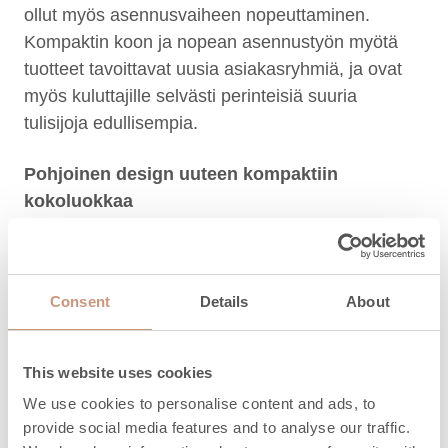
ollut myös asennusvaiheen nopeuttaminen.
Kompaktin koon ja nopean asennustyön myötä
tuotteet tavoittavat uusia asiakasryhmiä, ja ovat
myös kuluttajille selvästi perinteisiä suuria
tulisijoja edullisempia.
Pohjoinen design uuteen kompaktiin
kokoluokkaa
Tulikiven muotoilufilosofian perustana on tulen ja
kiven liitto modernilla pohjoisen estetiikalla.
Consent
Details
About
Designissa korostuvat vuolukiven luontainen
olemus, uudet kiven pintastruktuurit sekä tulen
elämyksellisyys ja visuaalisuus.
This website uses cookies
We use cookies to personalise content and ads, to
Uudessa Jero-mallistossa on tuotu alkuperäisen
provide social media features and to analyse our traffic.
Tulikivi-uunin lämpö- ja visuaalinen elämys uuteen