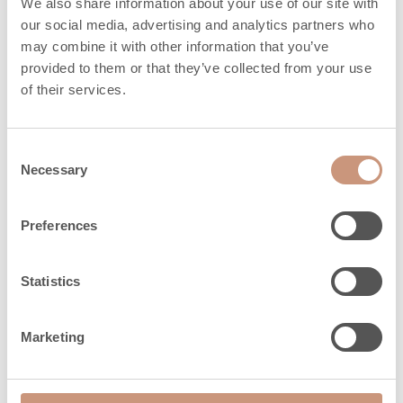
We also share information about your use of our site with
kokoluokkaan. Uusi kompakti, funktionaalinen ja
our social media, advertising and analytics partners who
varaava tulisija, jossa tulen näkyminen ja
may combine it with other information that you’ve
elämyksellisyys on maksimoitu, palvelee entistä
provided to them or that they’ve collected from your use
laajempaa asiakaskuntaa.
of their services.
Made in Pohjois-Karjala
Consent
Necessary
Selection
Jero-malliston tulisijat pohjautuvat Tulikiven
omista louhoksista saatavaan vuolukiveen
Preferences
yhdistettynä Kermansaven keraamiseen
kierrätysmassaan. Kaikki Tulikiven tulisijat on
suunniteltu ja valmistettu Pohjois-Karjalassa. Uusi
Statistics
mallisto on saanut nimensä Kolin kupeessa
sijaitsevan Jero-järven mukaan.
Marketing
Toimitusjohtaja Heikki Vauhkonen: ”On hienoa
päästä täydentämään Jero-mallistoa näin