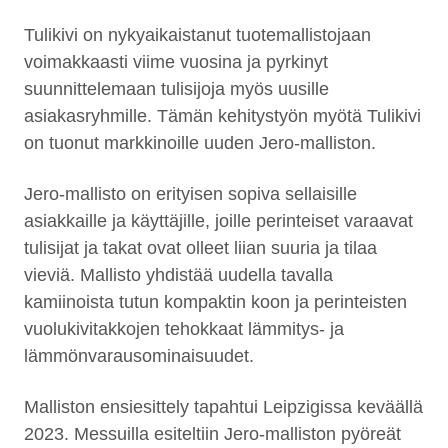
Tulikivi on nykyaikaistanut tuotemallistojaan
voimakkaasti viime vuosina ja pyrkinyt
suunnittelemaan tulisijoja myös uusille
asiakasryhmille. Tämän kehitystyön myötä Tulikivi
on tuonut markkinoille uuden Jero-malliston.
Jero-mallisto on erityisen sopiva sellaisille
asiakkaille ja käyttäjille, joille perinteiset varaavat
tulisijat ja takat ovat olleet liian suuria ja tilaa
vieviä. Mallisto yhdistää uudella tavalla
kamiinoista tutun kompaktin koon ja perinteisten
vuolukivitakkojen tehokkaat lämmitys- ja
lämmönvarausominaisuudet.
Malliston ensiesittely tapahtui Leipzigissa keväällä
2023. Messuilla esiteltiin Jero-malliston pyöreät