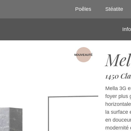
Poêles
Stéatite
Inf
Mel
NOUVEAUTÉ
1450 Cla
Mella 3G e
foyer plus
horizontale
la surface 
en douceur
modernité e