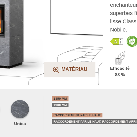
enchanteur
superbes fi
lisse Class
Nobile.
Efficacité
MATÉRIAU
83 %
1450 MM
1900 MM
RACCORDEMENT PAR LE HAUT
RACCORDEMENT PAR LE HAUT, RACCORDEMENT ARRIÈ
Unica