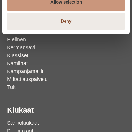
Allow selection
Takat
Deny
Karelia
Jero
Pielinen
Kermansavi
Klassiset
Kamiinat
Kampanjamallit
Mittatilauspalvelu
Tuki
Kiukaat
Sähkökiukaat
Puukiukaat