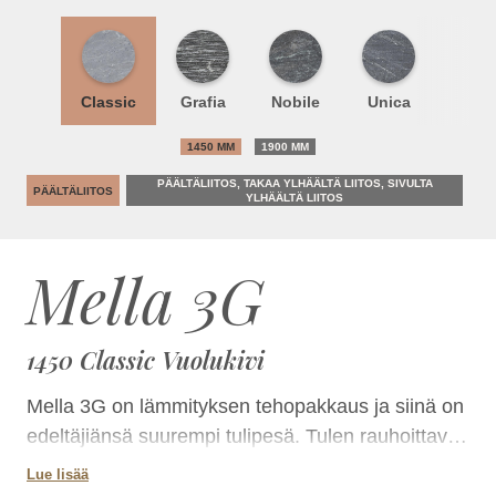
Classic
Grafia
Nobile
Unica
1450 MM
1900 MM
PÄÄLTÄLIITOS, TAKAA YLHÄÄLTÄ LIITOS, SIVULTA
PÄÄLTÄLIITOS
YLHÄÄLTÄ LIITOS
Mella 3G
1450 Classic Vuolukivi
Mella 3G on lämmityksen tehopakkaus ja siinä on
edeltäjiänsä suurempi tulipesä. Tulen rauhoittava
tunnelma välittyy suuren vaakaluukun läpi laajasti
Lue lisää