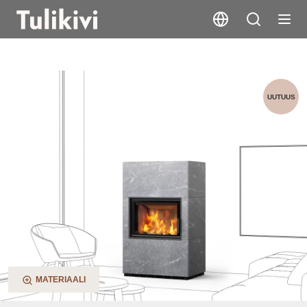
Mella 3G
UUTUUS
MATERIAALI