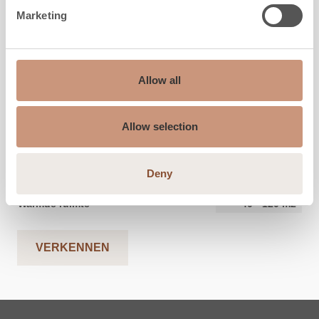
Marketing
PIELINEN
Lamu 3G
Allow all
Allow selection
Hoogte
1450
-
1900
mm
Breedte
994
mm
Diepte
612
mm
Deny
Gewicht
700
-
870
kg
Warmde ruimte
40
-
120
m2
VERKENNEN