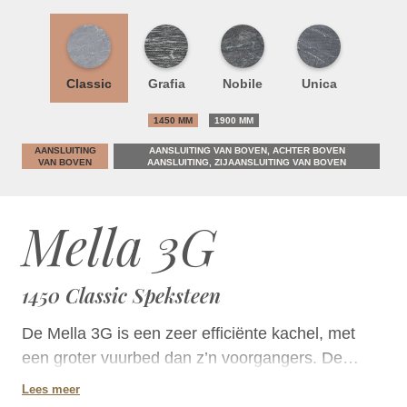
Classic
Grafia
Nobile
Unica
1450 MM
1900 MM
AANSLUITING
AANSLUITING VAN BOVEN, ACHTER BOVEN
VAN BOVEN
AANSLUITING, ZIJAANSLUITING VAN BOVEN
Mella 3G
1450 Classic Speksteen
De Mella 3G is een zeer efficiënte kachel, met
een groter vuurbed dan z’n voorgangers. De
rustgevende sfeer van het vuur wordt door het
Lees meer