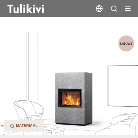
Mella 3G
NIEUWS
MATERIAAL