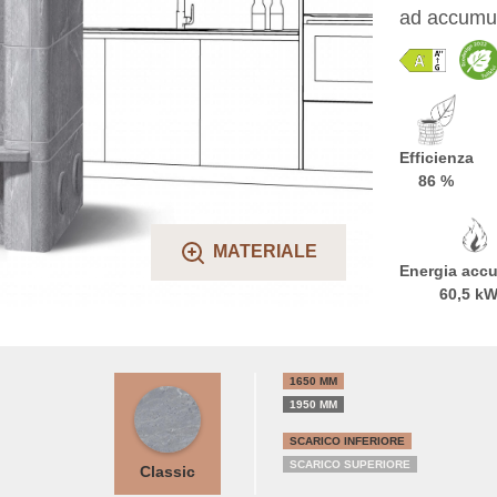
ad accumul
Efficienza
86 %
MATERIALE
Energia acc
60,5 k
1650 MM
1950 MM
SCARICO INFERIORE
SCARICO SUPERIORE
Classic