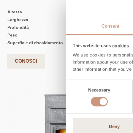
Altezza
1680
mm
Larghezza
1080
mm
Consent
Profondità
840
mm
Peso
2600
kg
Superficie di riscaldamento
50
-
120
m2
This website uses cookies
We use cookies to personalis
CONOSCI
information about your use of
other information that you’ve
Consent
Necessary
Selection
Deny