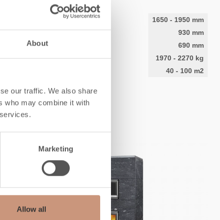
Altezza
1650
-
1950
mm
Larghezza
930
mm
About
Profondità
690
mm
Peso
1970
-
2270
kg
Superficie di riscaldamento
40
-
100
m2
se our traffic. We also share
CONOSCI
ers who may combine it with
 services.
Marketing
Allow all