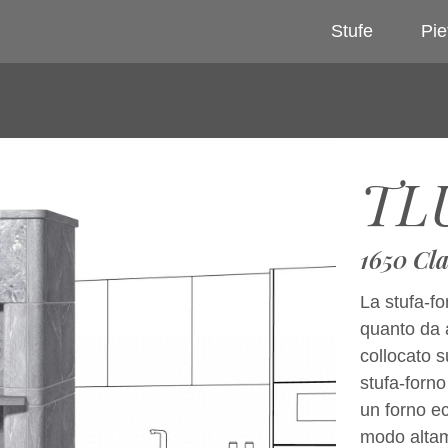
Stufe
Pie
TL
1650 Cla
La stufa-fo
quanto da a
collocato s
stufa-forno
un forno e
modo altame