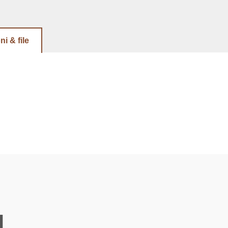
ni & file
u