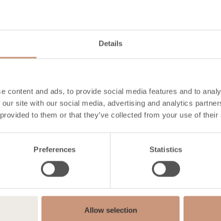
Altezza
1680
mm
Larghezza
1080
mm
Details
Profondità
900
mm
Peso
2840
kg
Superficie di riscaldamento
50
-
120
m2
e content and ads, to provide social media features and to analy
CONOSCI
 our site with our social media, advertising and analytics partn
 provided to them or that they’ve collected from your use of their
Preferences
Statistics
Allow selection