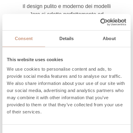
Il design pulito e moderno dei modelli
Jero si adatta perfettamente ad
un’ampia gamma arredamenti. Le
linee senza tempo e i dettagli stilistici
rendono questi modelli non solo delle
Consent
Details
About
piacevoli fonti di calore, ma anche un
valore aggiunto alla propria casa.
This website uses cookies
We use cookies to personalise content and ads, to
provide social media features and to analyse our traffic.
We also share information about your use of our site with
our social media, advertising and analytics partners who
may combine it with other information that you’ve
Tecnologia innovativa.
provided to them or that they’ve collected from your use
of their services.
La tecnologia all’avanguardia
garantisce una combustione ottimale,
basse emissioni ed elevata
Consent