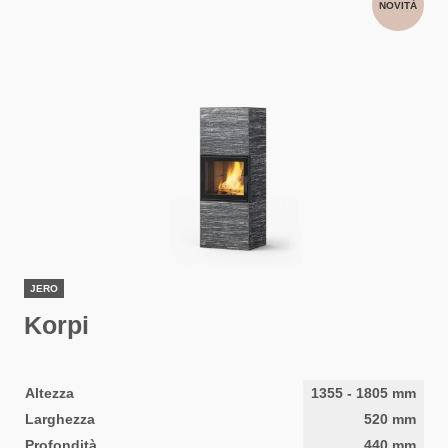
NOVITÀ
JERO
Korpi
Altezza
1355
-
1805
mm
Larghezza
520
mm
Profondità
440
mm