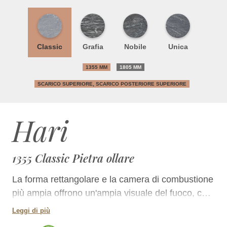
Classic
Grafia
Nobile
Unica
1355 MM
1805 MM
SCARICO SUPERIORE, SCARICO POSTERIORE SUPERIORE
Hari
1355 Classic Pietra ollare
La forma rettangolare e la camera di combustione
più ampia offrono un'ampia visuale del fuoco, che
consente anche una combustione più versatile
Leggi di più
della legna.