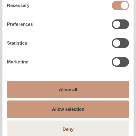
Necessary
efficienza. La facilità d’uso e
Selection
l’affidabilità sono una priorità.
Preferences
Statistics
Conosci anche tu
Marketing
NOVITÀ
Allow all
Allow selection
Deny