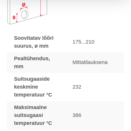
Soovitatav lõõri
175...210
suurus, ø mm
Pealtühendus,
Mittatilauksena
mm
Suitsugaaside
keskmine
232
temperatuur °C
Maksimaalne
suitsugaasi
386
temperatuur °C