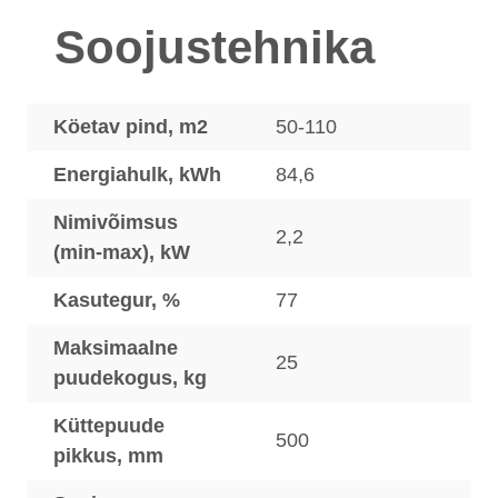
Soojustehnika
Köetav pind, m2
50-110
Energiahulk, kWh
84,6
Nimivõimsus
2,2
(min-max), kW
Kasutegur, %
77
Maksimaalne
25
puudekogus, kg
Küttepuude
500
pikkus, mm