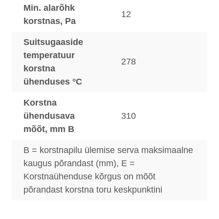
Min. alarõhk
12
korstnas, Pa
Suitsugaaside
temperatuur
278
korstna
ühenduses °C
Korstna
ühendusava
310
mõõt, mm B
B = korstnapilu ülemise serva maksimaalne
kaugus põrandast (mm), E =
Korstnaühenduse kõrgus on mõõt
põrandast korstna toru keskpunktini