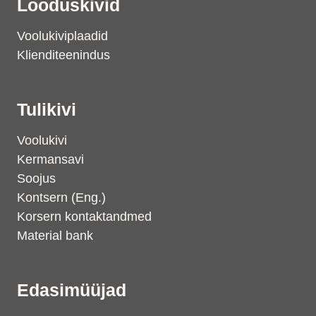
Looduskivid
Voolukiviplaadid
Klienditeenindus
Tulikivi
Voolukivi
Kermansavi
Soojus
Kontsern (Eng.)
Korsern kontaktandmed
Material bank
Edasimüüjad