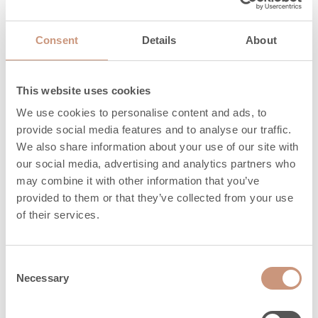
võimsusest (h)
25%
Consent
Details
About
This website uses cookies
Ohutud
We use cookies to personalise content and ads, to
kaugused
provide social media features and to analyse our traffic.
We also share information about your use of our site with
our social media, advertising and analytics partners who
may combine it with other information that you’ve
Ohutuskuja taga
100
provided to them or that they’ve collected from your use
(dR), mm
of their services.
Ohutuskuja
200
küljele (dS), mm
Consent
Necessary
Selection
Ohutuskuja üles,
250
mm