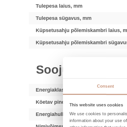
Tulepesa laius, mm
Tulepesa sügavus, mm
Küpsetusahju põlemiskambri laius, 
Küpsetusahju põlemiskambri sügav
Soojustehnika
Consent
Energiaklass
Köetav pind, m2
This website uses cookies
We use cookies to personalis
Energiahulk, kWh
information about your use of
Nimivõimsus (min-max), kW