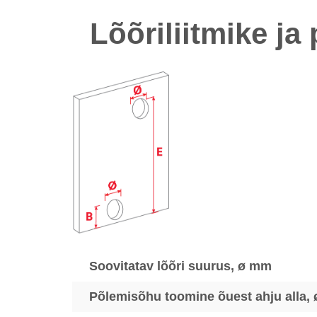
Lõõriliitmike j
Soovitatav lõõri suurus, ø mm
Põlemisõhu toomine õuest ahju alla,