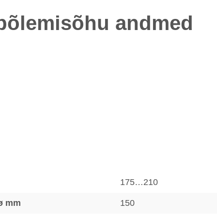
a põlemisõhu andmed
175…210
 ø mm
150