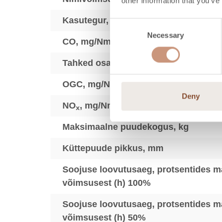
other information that you’ve
Kasutegur, %
Consent
Necessary
Selection
CO, mg/Nm3
Tahked osakesed, mg/Nm3
OGC, mg/Nm3
Deny
3
NO
, mg/Nm
x
Maksimaalne puudekogus, kg
Küttepuude pikkus, mm
Soojuse loovutusaeg, protsentides m
võimsusest (h) 100%
Soojuse loovutusaeg, protsentides m
võimsusest (h) 50%