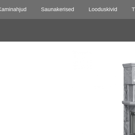
Kaminahjud
Saunakerised
Looduskivid
T