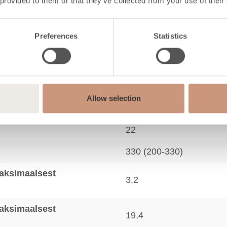
 provided to them or that they’ve collected from your use of their
82
Preferences
Statistics
1250
24
54
Allow selection
96
22
330 (200-330)
aksimaalsest
3,2
aksimaalsest
19,4