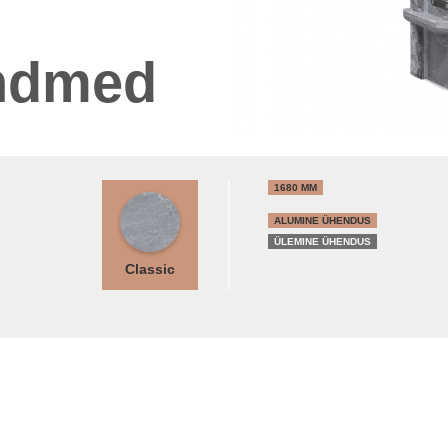
andmed
1680 MM
ALUMINE ÜHENDUS
ÜLEMINE ÜHENDUS
Classic