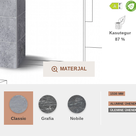
Kasutegur
87 %
MATERJAL
1530 MM
ALUMINE ÜHEND
ÜLEMINE ÜHEND
Classic
Grafia
Nobile