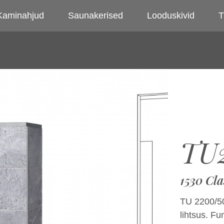
Kaminahjud
Saunakerised
Looduskivid
T
TU
1530 Cla
TU 2200/50
lihtsus. F