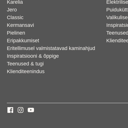
Karelia
Elektrili
Jero
Puidukütt
Classic
Valikulis
Kermansavi
Inspirats
Pielinen
Teenused
Eripakkumiset
Kliendite
Eritellimusel valmistatavad kaminahjud
Inspiratsiooni & õppige
Teenused & tugi
Klienditeenindus