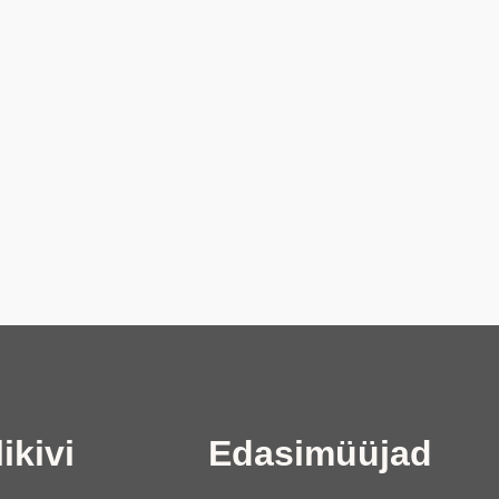
ikivi
Edasimüüjad