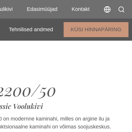
ulikivi
Edasimüüjad
Kontakt
Tehnilised andmed
KÜSI HINNAPÄRING
2200/50
ssic Voolukivi
 on modernne kaminahi, milles on argine ilu ja
unktsionaalne kaminahi on võimas soojuskeskus.