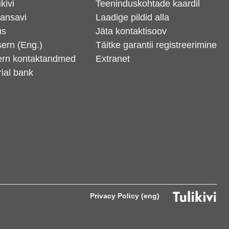
kivi
Teeninduskohtade kaardil
ansavi
Laadige pildid alla
us
Jäta kontaktisoov
ern (Eng.)
Täitke garantii registreerimine
ern kontaktandmed
Extranet
ial bank
Privacy Policy (eng)