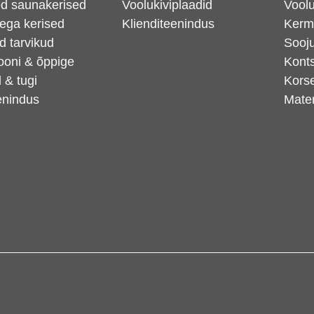
sed saunakerised
Voolukiviplaadid
Voolu
ega kerised
Klienditeenindus
Kerm
ed tarvikud
Sooj
iooni & õppige
Konts
 & tugi
Kors
enindus
Mater