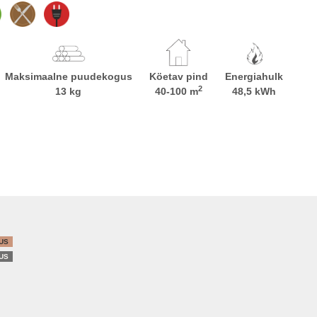
Maksimaalne puudekogus
Köetav pind
Energiahulk
2
13 kg
40-100 m
48,5 kWh
US
US