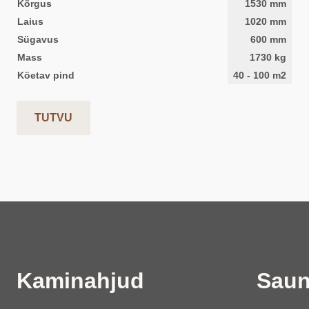
Kõrgus
1530
mm
Laius
1020
mm
Sügavus
600
mm
Mass
1730
kg
Köetav pind
40
-
100
m2
TUTVU
Kaminahjud
Saun