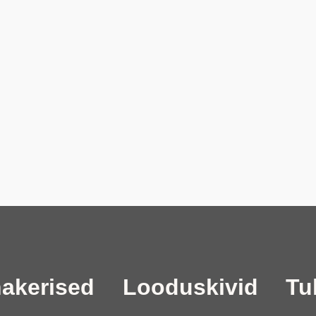
akerised
Looduskivid
Tul