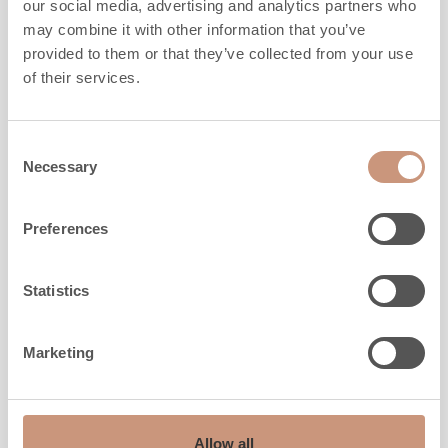
our social media, advertising and analytics partners who
may combine it with other information that you’ve
provided to them or that they’ve collected from your use
of their services.
Consent
KLASSISKA
Necessary
Selection
TU2200/92
Preferences
Höjd
1530
mm
Statistics
Bredd
1020
mm
Djup
600
mm
Vikt
1730
kg
Marketing
Uppvärmningsyta
40
-
100
m2
MER INFO
Allow all