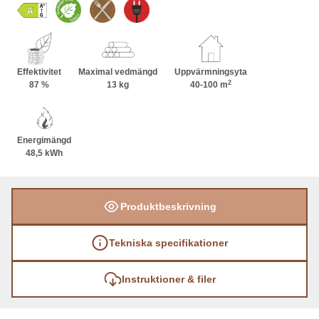
Effektivitet
Maximal vedmängd
Uppvärmningsyta
2
87 %
13 kg
40-100 m
Energimängd
48,5 kWh
Produktbeskrivning
Tekniska specifikationer
Instruktioner & filer