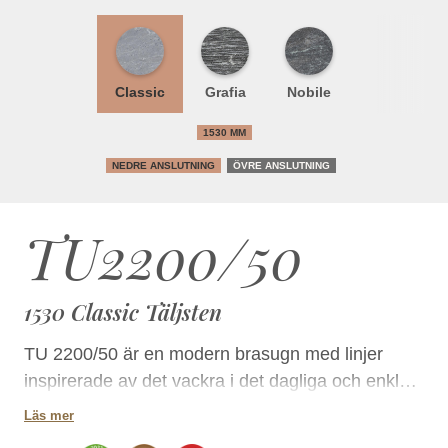
Classic
Grafia
Nobile
1530 MM
NEDRE ANSLUTNING
ÖVRE ANSLUTNING
TU2200/50
1530 Classic Täljsten
TU 2200/50 är en modern brasugn med linjer
inspirerade av det vackra i det dagliga och enkla.
Den stilrena brasugnen är en effektiv värmekälla.
Läs mer