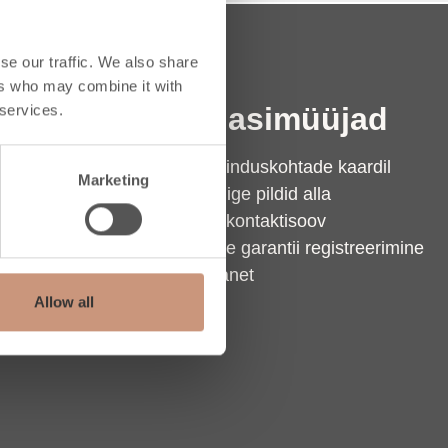
se our traffic. We also share
ers who may combine it with
 services.
ikivi
Edasimüüjad
kivi
Teeninduskohtade kaardil
Marketing
ansavi
Laadige pildid alla
us
Jäta kontaktisoov
ern (Eng.)
Täitke garantii registreerimine
ern kontaktandmed
Extranet
ial bank
Allow all