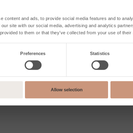
e content and ads, to provide social media features and to analy
 our site with our social media, advertising and analytics partn
 provided to them or that they’ve collected from your use of their
akerised
Looduskivid
Tul
sed saunakerised
Voolukiviplaadid
Voolu
Preferences
Statistics
ega kerised
Klienditeenindus
Kerm
ed tarvikud
Sooj
iooni & õppige
Konts
 & tugi
Kors
enindus
Mater
Allow selection