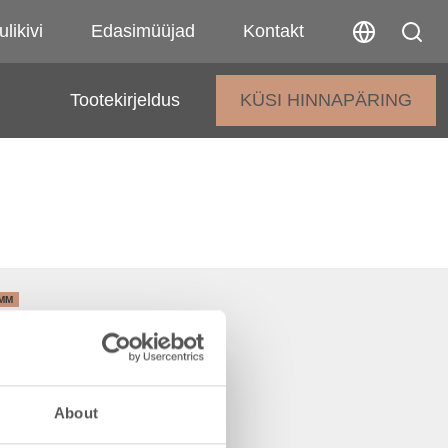
ulikivi
Edasimüüjad
Kontakt
Tootekirjeldus
KÜSI HINNAPÄRING
 MM
 MM
 MM
INE ÜHENDUS
INE ÜHENDUS
About