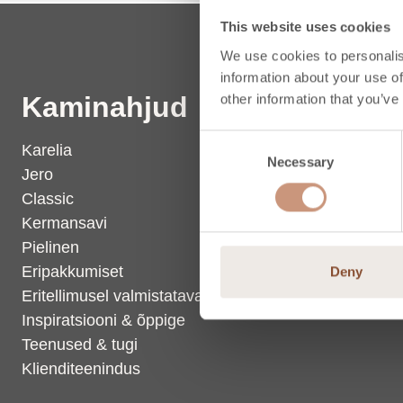
This website uses cookies
We use cookies to personalis
information about your use of
other information that you’ve
Kaminahjud
Saun
Consent
Karelia
Elektrili
Necessary
Selection
Jero
Puidukütt
Classic
Valikulis
Kermansavi
Inspirats
Pielinen
Teenused
Eripakkumiset
Kliendite
Deny
Eritellimusel valmistatavad kaminahjud
Inspiratsiooni & õppige
Teenused & tugi
Klienditeenindus