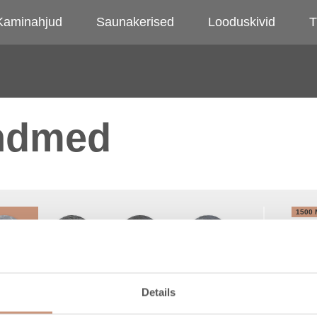
Kaminahjud
Saunakerised
Looduskivid
T
andmed
1500
1800
2100
ÜLEM
assic
Grafia
Nobile
Unica
ALUM
Details