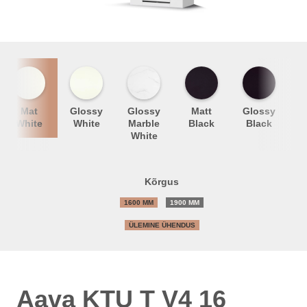
Mat
Glossy
Glossy
Matt
Glossy
M
White
White
Marble
Black
Black
White
Kõrgus
1600 MM
1900 MM
ÜLEMINE ÜHENDUS
Aava KTU T V4 16