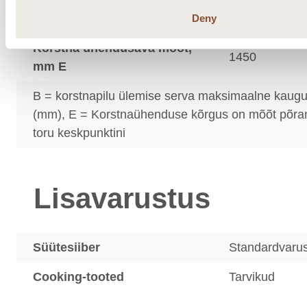
Suitsugaaside temperatuur
232
korstna ühenduses °C
Deny
Korstna ühendusava mõõt,
1450
mm E
B = korstnapilu ülemise serva maksimaalne kaug
(mm), E = Korstnaühenduse kõrgus on mõõt põran
toru keskpunktini
Lisavarustus
Süütesiiber
Standardvaru
Cooking-tooted
Tarvikud