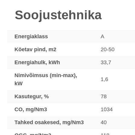
Soojustehnika
Energiaklass
A
Köetav pind, m2
20-50
Energiahulk, kWh
33,7
Nimivõimsus (min-max),
1,6
kW
Kasutegur, %
78
CO, mg/Nm3
1034
Tahked osakesed, mg/Nm3
40