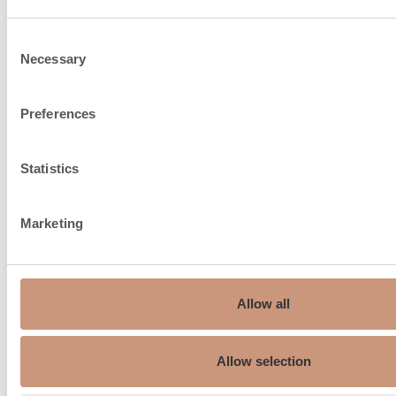
Soovitatav lõõri suurus, ø
150…180
mm
Consent
Necessary
Selection
Pealtühendus, mm
150
Pealtühendusel korstna
Preferences
750
maksimaalne kaal, kg
Statistics
Põlemisõhu toomine õuest
150
ahju alla, ø mm
Marketing
Suitsugaaside keskmine
193
temperatuur °C
Maksimaalne suitsugaasi
Allow all
338
temperatuur °C
Min. alarõhk korstnas, Pa
12
Allow selection