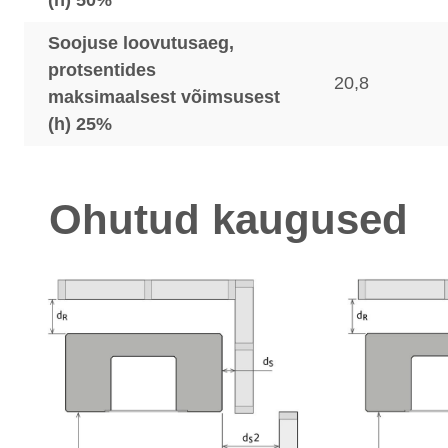
(h) 50%
Soojuse loovutusaeg,
protsentides
20,8
maksimaalsest võimsusest
(h) 25%
Ohutud kaugused