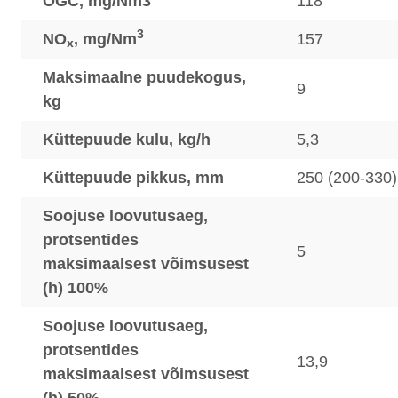
OGC, mg/Nm3
118
3
NO
, mg/Nm
157
x
Maksimaalne puudekogus,
9
kg
Küttepuude kulu, kg/h
5,3
Küttepuude pikkus, mm
250 (200-330)
Soojuse loovutusaeg,
protsentides
5
maksimaalsest võimsusest
(h) 100%
Soojuse loovutusaeg,
protsentides
13,9
maksimaalsest võimsusest