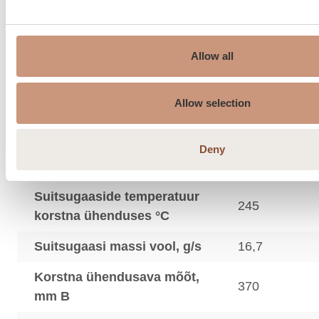
Põlemisõhu toomine õuest
150
ahju alla, ø mm
Allow all
Suitsugaaside keskmine
204
temperatuur °C
Allow selection
Maksimaalne suitsugaasi
346
temperatuur °C
Deny
Min. alarõhk korstnas, Pa
12
Suitsugaaside temperatuur
245
korstna ühenduses °C
Suitsugaasi massi vool, g/s
16,7
Korstna ühendusava mõõt,
370
mm B