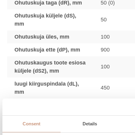
Ohutuskuja taga (dR), mm
50 (0)
Ohutuskuja küljele (dS),
50
mm
Ohutuskuja üles, mm
100
Ohutuskuja ette (dP), mm
900
Ohutuskaugus toote esiosa
100
küljele (dS2), mm
luugi kiirguspindala (dL),
450
mm
Kasutage kirjeldatud sulgudes (XX mm) näidatud 
vahemikku
Consent
Details