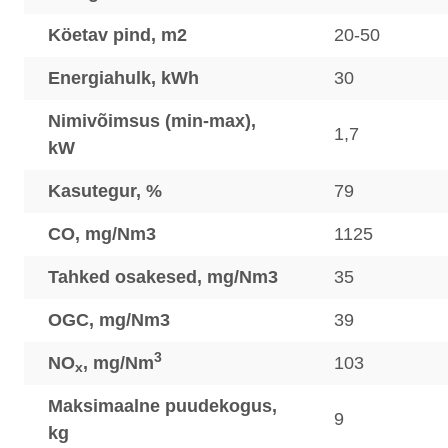
Köetav pind, m2
20-50
Energiahulk, kWh
30
Nimivõimsus (min-max),
1,7
kW
Kasutegur, %
79
CO, mg/Nm3
1125
Tahked osakesed, mg/Nm3
35
OGC, mg/Nm3
39
3
NO
, mg/Nm
103
x
Maksimaalne puudekogus,
9
kg