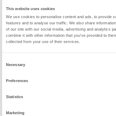
Lõõriliitmike ja
This website uses cookies
põlemisõhu andme
We use cookies to personalise content and ads, to provide s
features and to analyse our traffic. We also share informatio
of our site with our social media, advertising and analytics 
combine it with other information that you’ve provided to them
collected from your use of their services.
Consent
Necessary
Selection
Preferences
Statistics
Soovitatav lõõri suurus, ø
150…180
mm
Marketing