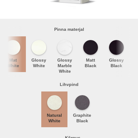
Pinna materjal
Mat
Glossy
Glossy
Matt
Glossy
M
White
White
Marble
Black
Black
White
Lihvpind
Natural
Graphite
White
Black
Kõrgus