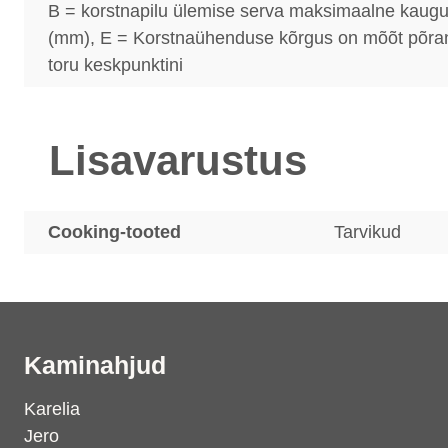
B = korstnapilu ülemise serva maksimaalne kaug
(mm), E = Korstnaühenduse kõrgus on mõõt põran
toru keskpunktini
Lisavarustus
Cooking-tooted
Tarvikud
Kaminahjud
Karelia
Jero