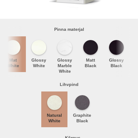
Pinna materjal
Mat
Glossy
Glossy
Matt
Glossy
M
White
White
Marble
Black
Black
White
Lihvpind
Natural
Graphite
White
Black
Kõrgus