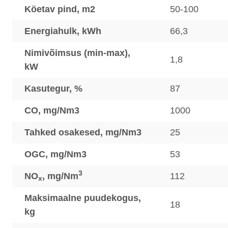
Köetav pind, m2
50-100
Energiahulk, kWh
66,3
Nimivõimsus (min-max),
1,8
kW
Kasutegur, %
87
CO, mg/Nm3
1000
Tahked osakesed, mg/Nm3
25
OGC, mg/Nm3
53
3
NO
, mg/Nm
112
x
Maksimaalne puudekogus,
18
kg