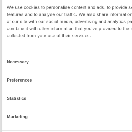
Lõõriliitmike ja
We use cookies to personalise content and ads, to provide s
põlemisõhu andme
features and to analyse our traffic. We also share informatio
of our site with our social media, advertising and analytics 
combine it with other information that you’ve provided to them
collected from your use of their services.
Consent
Necessary
Selection
Preferences
Statistics
Soovitatav lõõri suurus, ø
Marketing
150…210
mm