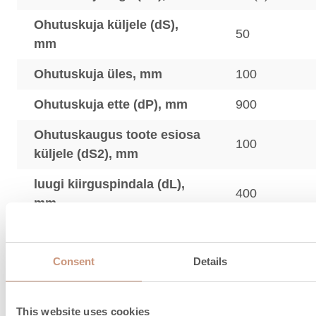
Ohutuskuja küljele (dS),
50
mm
Ohutuskuja üles, mm
100
Ohutuskuja ette (dP), mm
900
Ohutuskaugus toote esiosa
100
küljele (dS2), mm
luugi kiirguspindala (dL),
400
mm
Kasutage kirjeldatud sulgudes (XX mm) näidatud 
vahemikku
Consent
Details
This website uses cookies