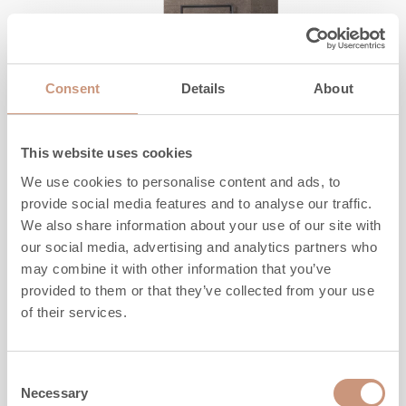
Consent
Details
About
This website uses cookies
We use cookies to personalise content and ads, to
KERMANSAVI
provide social media features and to analyse our traffic.
Rosamo V4
We also share information about your use of our site with
our social media, advertising and analytics partners who
may combine it with other information that you’ve
Kõrgus
1800
-
2100
mm
provided to them or that they’ve collected from your use
Laius
1000
mm
of their services.
Sügavus
800
mm
Mass
1620
-
1950
kg
Köetav pind
50
-
100
m2
Consent
Necessary
Selection