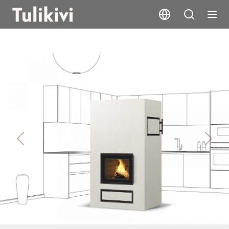
Rosamo V1
Previous
Next