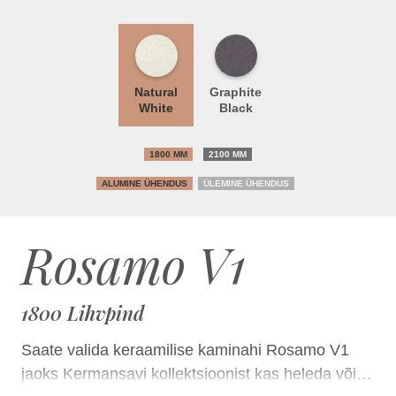
Natural
Graphite
White
Black
1800 MM
2100 MM
ALUMINE ÜHENDUS
ÜLEMINE ÜHENDUS
Rosamo V1
1800 Lihvpind
Saate valida keraamilise kaminahi Rosamo V1
jaoks Kermansavi kollektsioonist kas heleda või