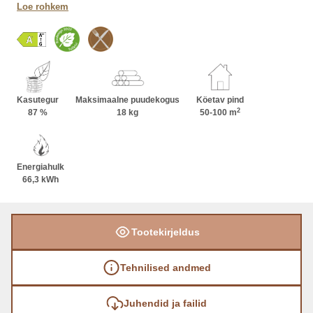
tumeda elava krohvipinna vahel. Küpsetusahi
Loe rohkem
sobib mitmekülgseks toiduvalmistamiseks ja
kaminahiuks saab paigutada ükskõik millisele
poolele: ette, taha, vasakule või paremale.
Suurendades kõrgust, suurendate selle soojuse
salvestamise võimekust.
Kasutegur
Maksimaalne puudekogus
Köetav pind
2
87 %
18 kg
50-100 m
Energiahulk
66,3 kWh
Tootekirjeldus
Tehnilised andmed
Juhendid ja failid