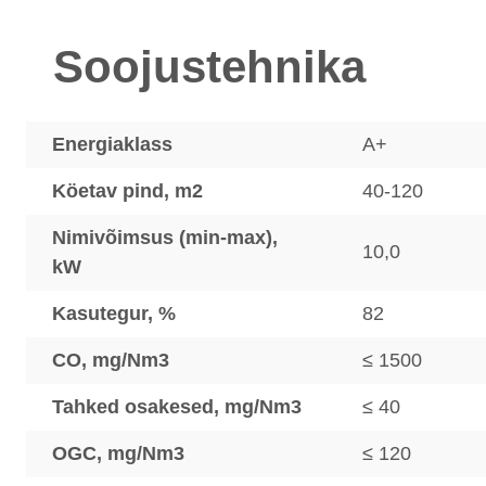
Soojustehnika
Energiaklass
A+
Köetav pind, m2
40-120
Nimivõimsus (min-max),
10,0
kW
Kasutegur, %
82
CO, mg/Nm3
≤ 1500
Tahked osakesed, mg/Nm3
≤ 40
OGC, mg/Nm3
≤ 120