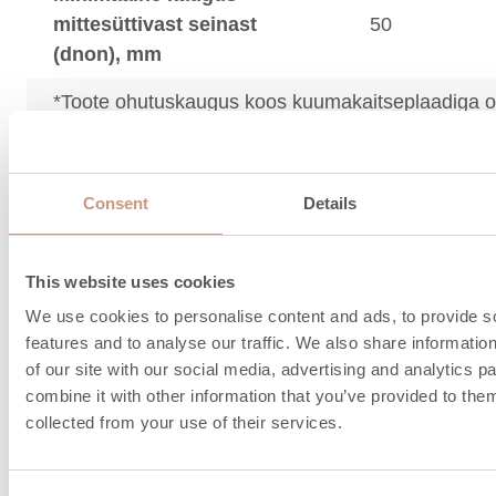
mittesüttivast seinast
50
(dnon), mm
*Toote ohutuskaugus koos kuumakaitseplaadiga o
sulgudes (XX mm). Kuumakaitseplaat on lisavarus
Consent
Details
Lõõriliitmike ja
põlemisõhu andme
This website uses cookies
We use cookies to personalise content and ads, to provide s
features and to analyse our traffic. We also share informatio
of our site with our social media, advertising and analytics 
Soovitatav lõõri suurus, ø
180…210
combine it with other information that you’ve provided to them
mm
collected from your use of their services.
Pealtühendus, mm
180