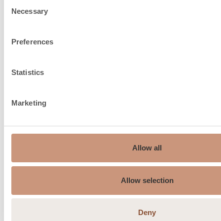
Pealtühendusel korstna
Consent
120
Necessary
Selection
maksimaalne kaal, kg
Põlemisõhu toomine õuest
150
Preferences
ahju alla, ø mm
Suitsugaaside keskmine
Statistics
246
temperatuur °C
Marketing
Maksimaalne suitsugaasi
478
temperatuur °C
Min. alarõhk korstnas, Pa
12
Allow all
Suitsugaaside temperatuur
318
korstna ühenduses °C
Allow selection
Suitsugaasi massi vool, g/s
8,5
Deny