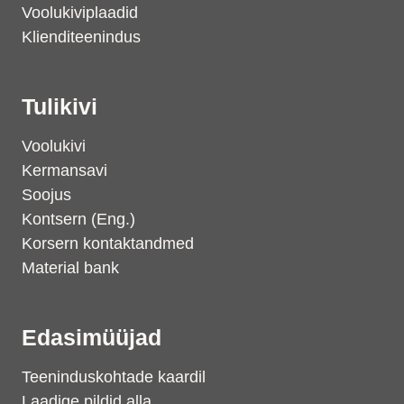
Voolukiviplaadid
Klienditeenindus
Tulikivi
Voolukivi
Kermansavi
Soojus
Kontsern (Eng.)
Korsern kontaktandmed
Material bank
Edasimüüjad
Teeninduskohtade kaardil
Laadige pildid alla