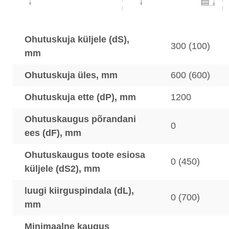
Ohutuskuja küljele (dS),
300 (100)
mm
Ohutuskuja üles, mm
600 (600)
Ohutuskuja ette (dP), mm
1200
Ohutuskaugus põrandani
0
ees (dF), mm
Ohutuskaugus toote esiosa
0 (450)
küljele (dS2), mm
luugi kiirguspindala (dL),
0 (700)
mm
Minimaalne kaugus