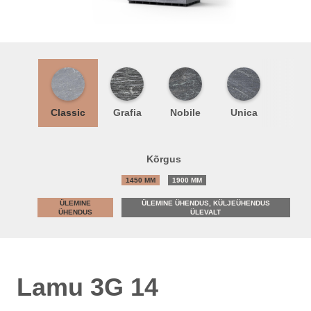
Classic
Grafia
Nobile
Unica
Kõrgus
1450 MM
1900 MM
ÜLEMINE
ÜLEMINE ÜHENDUS, KÜLJEÜHENDUS
ÜHENDUS
ÜLEVALT
Lamu 3G 14