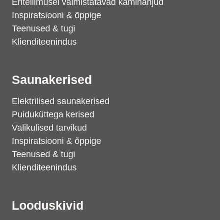
Eritellimusel valmistatavad kaminahjud
Inspiratsiooni & õppige
Teenused & tugi
Klienditeenindus
Saunakerised
Elektrilised saunakerised
Puiduküttega kerised
Valikulised tarvikud
Inspiratsiooni & õppige
Teenused & tugi
Klienditeenindus
Looduskivid