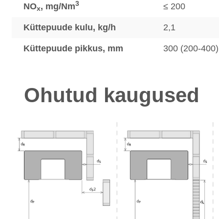
3
NO
, mg/Nm
≤ 200
x
Küttepuude kulu, kg/h
2,1
Küttepuude pikkus, mm
300 (200-400)
Ohutud kaugused