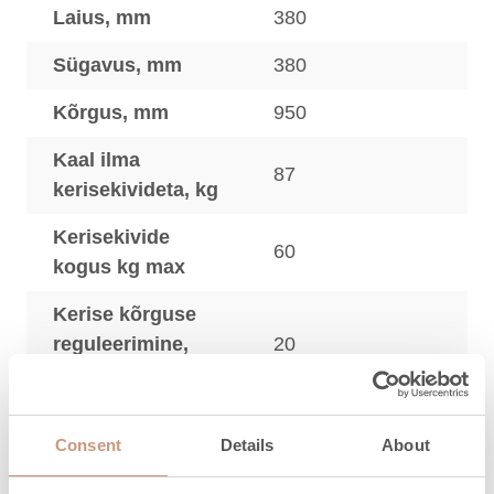
Laius, mm
380
Sügavus, mm
380
Kõrgus, mm
950
Kaal ilma
87
kerisekivideta, kg
Kerisekivide
60
kogus kg max
Kerise kõrguse
reguleerimine,
20
mm
Consent
Details
About
Materjalid