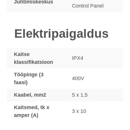
Juhtimiskeskus
Control Panel
Elektripaigaldus
Kaitse
IPX4
klassifikatsioon
Tööpinge (3
400V
faasi)
Kaabel, mm2
5 x 1,5
Kaitsmed, tk x
3 x 10
amper (A)