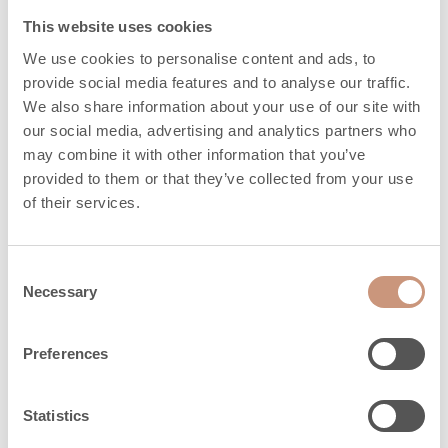
This website uses cookies
Väliskorpu
Valukivi
We use cookies to personalise content and ads, to
provide social media features and to analyse our traffic.
Runko
valukivi
We also share information about your use of our site with
our social media, advertising and analytics partners who
may combine it with other information that you’ve
provided to them or that they’ve collected from your use
Ohutud
of their services.
kaugused
Consent
Necessary
Selection
Leiliruumi min.
5
ruumala, m3
Preferences
Leiliruumi max.
9
ruumala, m3
Statistics