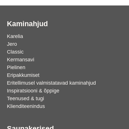
Kaminahjud
Karelia
Jero
Classic
Kermansavi
Pielinen
Eripakkumiset
Eritellimusel valmistatavad kaminahjud
Inspiratsiooni & õppige
Teenused & tugi
Klienditeenindus
Saunakerised