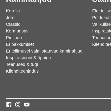
Karelia
Elektrili
Jero
Puidukütt
Classic
Valikulis
Kermansavi
Inspirats
Pielinen
Teenused
Eripakkumiset
Kliendite
Eritellimusel valmistatavad kaminahjud
Inspiratsiooni & õppige
Teenused & tugi
Klienditeenindus