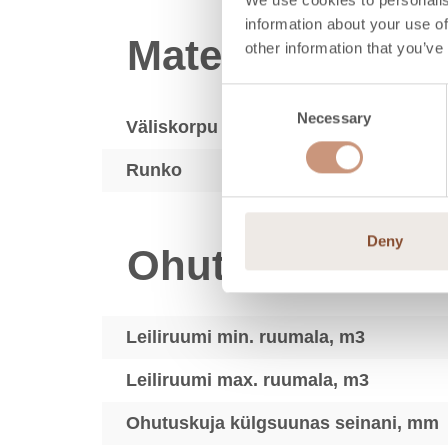
information about your use of
Materjalid
other information that you’ve
Consent
Necessary
Selection
Väliskorpu
Runko
Deny
Ohutud kaugus
Leiliruumi min. ruumala, m3
Leiliruumi max. ruumala, m3
Ohutuskuja külgsuunas seinani, mm