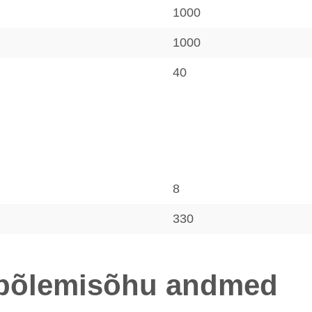
1000
1000
40
8
330
a põlemisõhu andmed