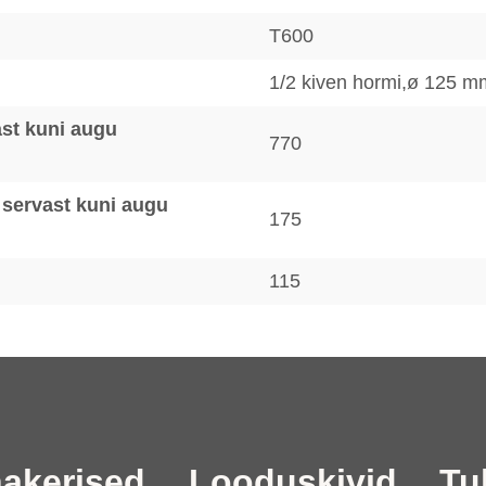
T600
1/2 kiven hormi,ø 125 m
st kuni augu
770
 servast kuni augu
175
115
akerised
Looduskivid
Tul