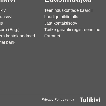
kivi
Teeninduskohtade kaardil
ansavi
Laadige pildid alla
us
Jäta kontaktisoov
ern (Eng.)
Täitke garantii registreerimine
ern kontaktandmed
Extranet
ial bank
Privacy Policy (eng)