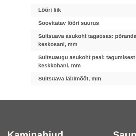
Lõõri liik
Soovitatav lõõri suurus
Suitsuava asukoht tagaosas: põranda
keskosani, mm
Suitsuaugu asukoht peal: tagumisest
keskkohani, mm
Suitsuava läbimõõt, mm
Kaminahjud
Saun