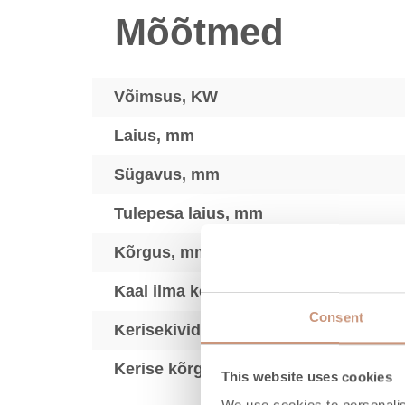
Mõõtmed
Võimsus, KW
Laius, mm
Sügavus, mm
Tulepesa laius, mm
Kõrgus, mm
Kaal ilma kerisekivideta, kg
Consent
Kerisekivide kogus kg max
Kerise kõrguse reguleerimine, mm
This website uses cookies
We use cookies to personalis