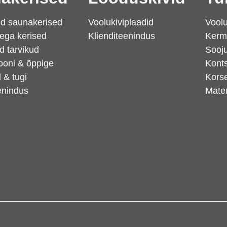
sed saunakerised
Voolukiviplaadid
Voolu
ega kerised
Klienditeenindus
Kerm
ed tarvikud
Sooj
iooni & õppige
Konts
 & tugi
Kors
enindus
Mater