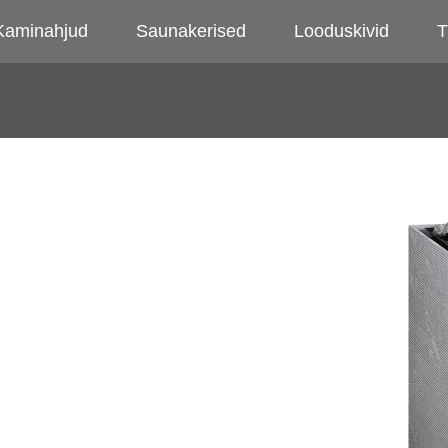
Kaminahjud
Saunakerised
Looduskivid
T