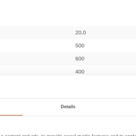
20,0
500
600
400
920
270
Details
60
50
e content and ads, to provide social media features and to analy