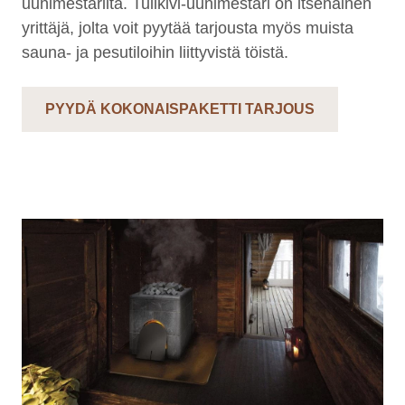
uunimestarilta. Tulikivi-uunimestari on itsenäinen
yrittäjä, jolta voit pyytää tarjousta myös muista
sauna- ja pesutiloihin liittyvistä töistä.
PYYDÄ KOKONAISPAKETTI TARJOUS