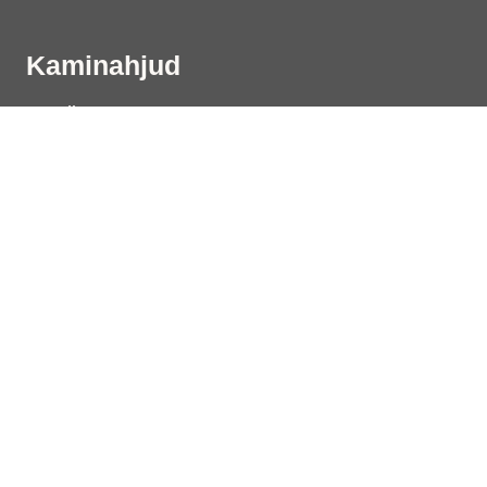
Kaminahjud
Karelia
Jero
Classic
Kermansavi
Pielinen
Eripakkumiset
Eritellimusel valmistatavad kaminahjud
Inspiratsiooni & õppige
Teenused & tugi
Klienditeenindus
Saunakerised