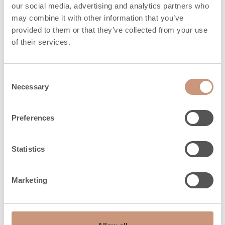
our social media, advertising and analytics partners who
may combine it with other information that you’ve
provided to them or that they’ve collected from your use
”Valaistuksen suunnittelin niin että heijastuksia ei
of their services.
pääse syntymään saunan isoon
panoraamaikkunaan, vaan siitä voi ihailla
Pyhäjärveä, tunturimaisemaa ja revontulia. Löylyä
Consent
voi tarjota kiukaalle nappia painamalla
Necessary
Selection
löylyautomaatista.”
Preferences
Kuvat kertovat enemmän kuin tuhat sanaa, ja jos
kuvat eivät riitä, pääsee Kurula`s Resortissa
Statistics
sijaitsevassa saunassa myös saunomaan.
Marketing