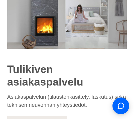
Tulikiven
Support
asiakaspalvelu
S
Hi there! How can we help you
today?
Asiakaspalvelun (tilaustenkäsittely, laskutus) sekä
teknisen neuvonnan yhteystiedot.
ASIAKASPALVELU