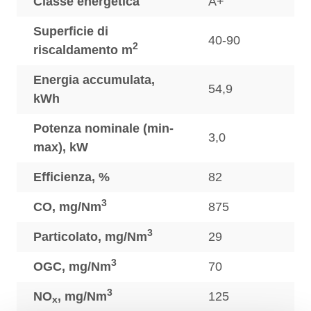
Classe energetica
A+
Superficie di
40-90
2
riscaldamento m
Energia accumulata,
54,9
kWh
Potenza nominale (min-
3,0
max), kW
Efficienza, %
82
3
CO, mg/Nm
875
3
Particolato, mg/Nm
29
3
OGC, mg/Nm
70
3
NO
, mg/Nm
125
x