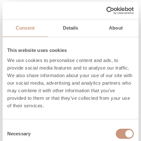
Quantità massima di
15
legna, kg
Consent
Details
About
Lunghezza della legna
330 (200-
da ardere, mm
330)
This website uses cookies
Quantità massima di
12,5
pellet, kg
We use cookies to personalise content and ads, to
provide social media features and to analyse our traffic.
Emissione di calore (h)
We also share information about your use of our site with
3,4
100%
our social media, advertising and analytics partners who
may combine it with other information that you’ve
Emissione di calore (h)
provided to them or that they’ve collected from your use
12,8
50%
of their services.
Emissione di calore (h)
22,9
25%
Consent
Necessary
Selection