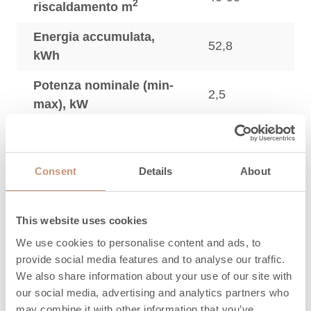
2
riscaldamento m
Energia accumulata,
52,8
kWh
Potenza nominale (min-
2,5
max), kW
Efficienza, %
91
3
CO, mg/Nm
1250
Consent
Details
About
3
Particolato, mg/Nm
18
This website uses cookies
3
OGC, mg/Nm
72
We use cookies to personalise content and ads, to
3
NO
, mg/Nm
123
x
provide social media features and to analyse our traffic.
We also share information about your use of our site with
Quantità massima di
13,2
our social media, advertising and analytics partners who
legna, kg
may combine it with other information that you’ve