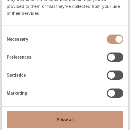
provided to them or that they’ve collected from your use
Lunghezza della legna
330 (200-
of their services.
da ardere, mm
330)
Emissione di calore (h)
2,7
Consent
100%
Necessary
Selection
Emissione di calore (h)
14,2
50%
Preferences
Emissione di calore (h)
23,9
Statistics
25%
Marketing
Distanza di
sicurezza
Allow all