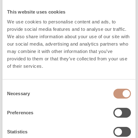
NO
, mg/Nm
150
x
This website uses cookies
Quantità massima di
12
legna, kg
We use cookies to personalise content and ads, to
provide social media features and to analyse our traffic.
Emissione di calore (h)
We also share information about your use of our site with
3,3
100%
our social media, advertising and analytics partners who
may combine it with other information that you’ve
Emissione di calore (h)
provided to them or that they’ve collected from your use
16
50%
of their services.
Emissione di calore (h)
24,5
25%
Consent
Necessary
Selection
Distanza di
Preferences
sicurezza
Statistics