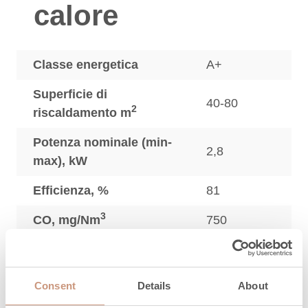
calore
Classe energetica
A+
Superficie di
40-80
2
riscaldamento m
Potenza nominale (min-
2,8
max), kW
Efficienza, %
81
3
CO, mg/Nm
750
3
Particolato, mg/Nm
22
3
OGC, mg/Nm
69
Consent
Details
About
3