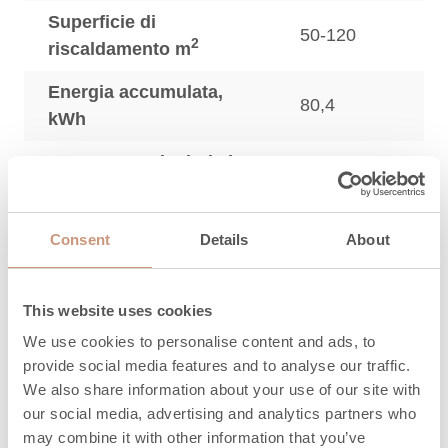
Superficie di
50-120
2
riscaldamento m
Energia accumulata,
80,4
kWh
Potenza nominale (min-
2,2
max), kW
Efficienza, %
80
Consent
Details
About
3
CO, mg/Nm
807
This website uses cookies
3
Particolato, mg/Nm
26
We use cookies to personalise content and ads, to
3
OGC, mg/Nm
41
provide social media features and to analyse our traffic.
We also share information about your use of our site with
3
NO
, mg/Nm
154
x
our social media, advertising and analytics partners who
may combine it with other information that you’ve
Quantità massima di