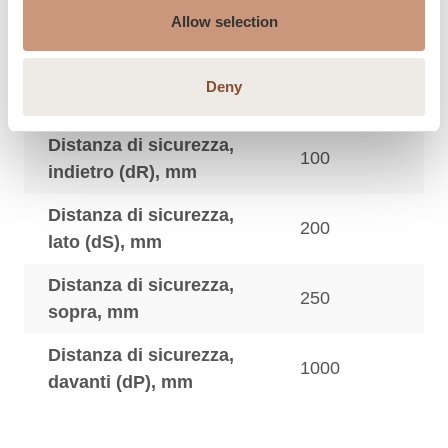
Distanza di
Allow selection
sicurezza
Deny
Distanza di sicurezza,
100
indietro (dR), mm
Distanza di sicurezza,
200
lato (dS), mm
Distanza di sicurezza,
250
sopra, mm
Distanza di sicurezza,
1000
davanti (dP), mm