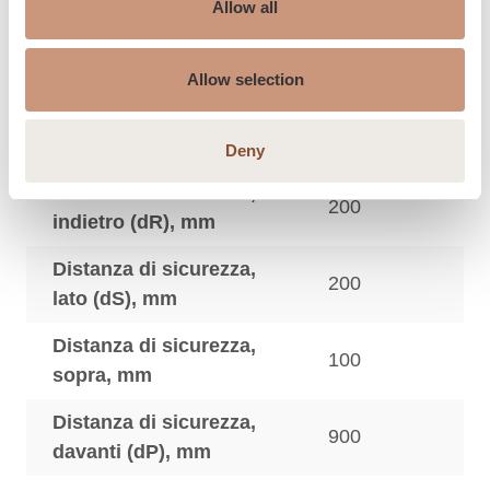
Allow all
Distanza di
Allow selection
sicurezza
Deny
Distanza di sicurezza,
200
indietro (dR), mm
Distanza di sicurezza,
200
lato (dS), mm
Distanza di sicurezza,
100
sopra, mm
Distanza di sicurezza,
900
davanti (dP), mm