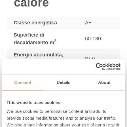
calore
Classe energetica
A+
Superficie di
60-130
2
riscaldamento m
Energia accumulata,
87,6
kWh
Potenza nominale (min-
3,1
max), kW
Consent
Details
About
Efficienza, %
85
This website uses cookies
3
CO, mg/Nm
500
We use cookies to personalise content and ads, to
3
provide social media features and to analyse our traffic.
Particolato, mg/Nm
38
We also share information about your use of our site with