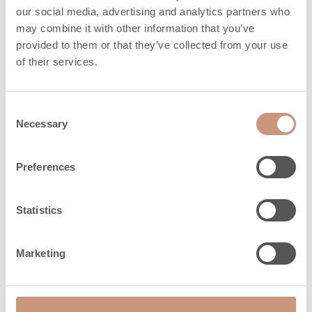
3
OGC, mg/Nm
28
our social media, advertising and analytics partners who
may combine it with other information that you’ve
3
NO
, mg/Nm
126
x
provided to them or that they’ve collected from your use
of their services.
Quantità massima di
24
legna, kg
Consent
Lunghezza della legna
330 (250-
Necessary
Selection
da ardere, mm
500)
Emissione di calore (h)
Preferences
4,9
100%
Statistics
Emissione di calore (h)
18
50%
Marketing
Emissione di calore (h)
28,5
25%