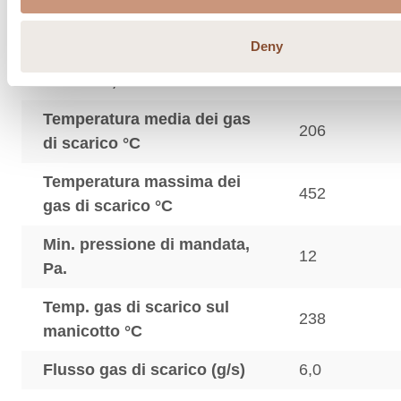
Ingresso dell'aria di
combustione sotto il
125
Deny
pavimento, dimensioni del
raccordo, ø mm
Temperatura media dei gas
206
di scarico °C
Temperatura massima dei
452
gas di scarico °C
Min. pressione di mandata,
12
Pa.
Temp. gas di scarico sul
238
manicotto °C
Flusso gas di scarico (g/s)
6,0