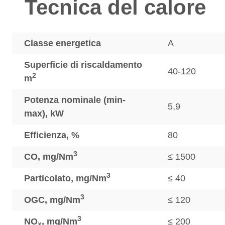
Tecnica del calore
Classe energetica
A
Superficie di riscaldamento
40-120
2
m
Potenza nominale (min-
5,9
max), kW
Efficienza, %
80
3
CO, mg/Nm
≤ 1500
3
Particolato, mg/Nm
≤ 40
3
OGC, mg/Nm
≤ 120
3
NO
, mg/Nm
≤ 200
x