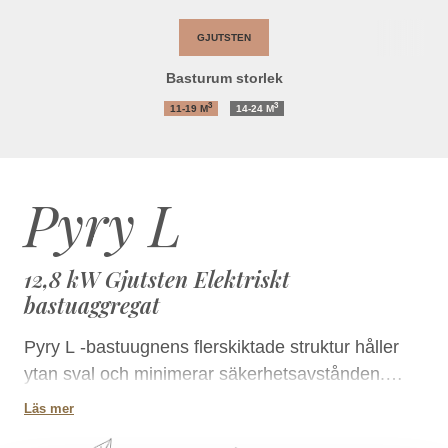
GJUTSTEN
Basturum storlek
3
3
11-19
M
14-24
M
Pyry L
12,8 kW Gjutsten Elektriskt
bastuaggregat
Pyry L -bastuugnens flerskiktade struktur håller
ytan sval och minimerar säkerhetsavstånden.
Bastuugnen är lätt att integrera i bänkar eftersom
Läs mer
den inte kräver skyddsräcken, och dess stilrena