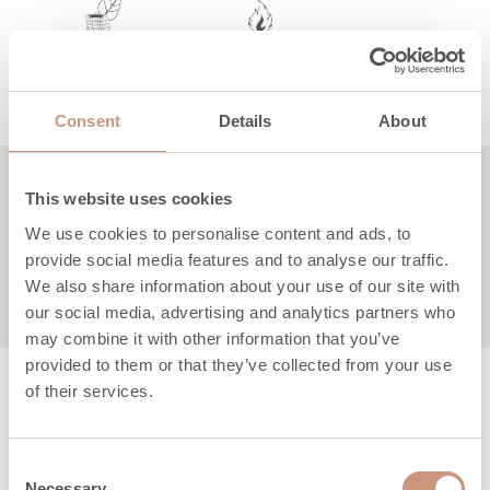
design passar sömlöst in i alla typer av interiörer.
Bastuugnens klassiska gjutstenyta är miljövänlig
Bastuaggregat etseffekt
Basturum storlek
och erbjuder långvarig och hållbar estetik.
3
12,8 kW
11-19
m
Consent
Details
About
Produktbeskrivning
This website uses cookies
We use cookies to personalise content and ads, to
Tekniska specifikationer
provide social media features and to analyse our traffic.
We also share information about your use of our site with
Instruktioner & filer
our social media, advertising and analytics partners who
may combine it with other information that you’ve
provided to them or that they’ve collected from your use
of their services.
Consent
Necessary