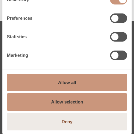
Selection
Preferences
Statistics
Eldstäder
Karelia
Marketing
Jero
Klassiska
Pielinen
Allow all
Måttbeställningstjänst
Inspireras & lär
Service och reservdelar
Allow selection
Tulikivi Garantiregistrering
Deny
Bastu