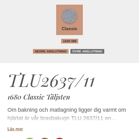
Classic
1680 MM
NEDRE ANSLUTNING
ÖVRE ANSLUTNING
TLU2637/11
1680 Classic Täljsten
Om bakning och matlagning ligger dig varmt om
hjärtat är vår brasbakugn TLU 2637/11 en
obligatorisk partner. Bröd, pizzor och långkok –
Läs mer
allt lyckas. Den värmer upp ditt hem och skapar