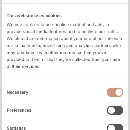
This website uses cookies
We use cookies to personalise content and ads, to
provide social media features and to analyse our traffic.
We also share information about your use of our site with
our social media, advertising and analytics partners who
KLASSISKA
may combine it with other information that you’ve
TLU2687/11
provided to them or that they’ve collected from your use
of their services.
Höjd
1680
mm
Bredd
1080
mm
Consent
Necessary
Djup
830
mm
Selection
Vikt
2530
kg
Uppvärmningsyta
50
-
100
m2
Preferences
MER INFO
Statistics