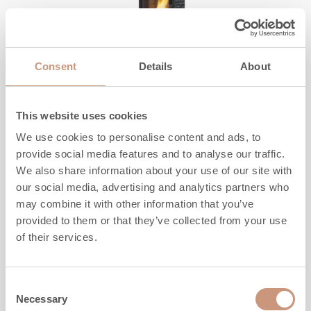
Consent
Details
About
JERO
Korpi
This website uses cookies
We use cookies to personalise content and ads, to
provide social media features and to analyse our traffic.
Höhe
1355
-
1805
mm
We also share information about your use of our site with
Breite
520
mm
our social media, advertising and analytics partners who
Tiefe
440
mm
may combine it with other information that you’ve
Gewicht
540
-
740
kg
provided to them or that they’ve collected from your use
of their services.
MEHR INFORMATION
Consent
Necessary
Selection