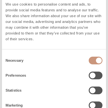
20
We use cookies to personalise content and ads, to
justerbara ben (mm)
provide social media features and to analyse our traffic.
We also share information about your use of our site with
our social media, advertising and analytics partners who
Material
may combine it with other information that you’ve
provided to them or that they’ve collected from your use
of their services.
Bastuaggregat
Gjutsten
ytmaterial
Consent
Necessary
Selection
Eldstadsram
Gjutsten
Preferences
Skyddsavstånd
Statistics
Basturum minimum
Marketing
5