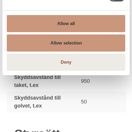
3
storlek, m
Basturum maximum
9
3
storlek, m
Allow all
Skyddsavstånd till
50
Allow selection
sidoväggen, t.ex
Skyddsavstånd till
20
Deny
främre fotbräda, t.ex
Skyddsavstånd till
950
taket, t.ex
Skyddsavstånd till
50
golvet, t.ex