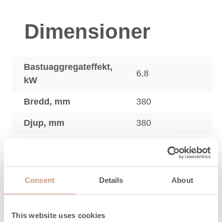
Dimensioner
Bastuaggregateffekt,
6,8
kW
Bredd, mm
380
Djup, mm
380
Höjd, mm
950
Vikt utan spisstenar,
53
kg
Consent
Details
About
Bastustenar kg max.
60
This website uses cookies
Bastuaggregatets