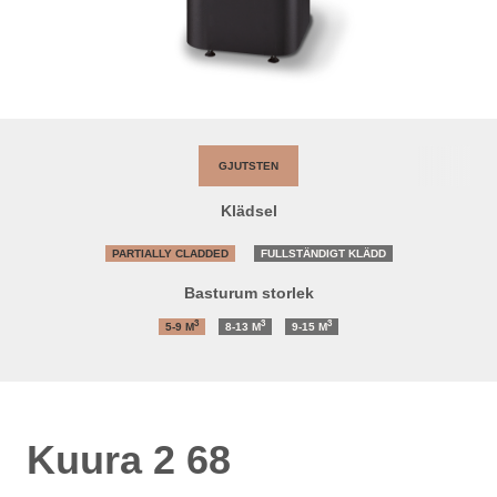
GJUTSTEN
Klädsel
PARTIALLY CLADDED
FULLSTÄNDIGT KLÄDD
Basturum storlek
3
3
3
5-9
M
8-13
M
9-15
M
Kuura 2 68