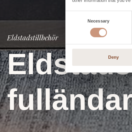
other information that you’ve
Consent
Necessary
Selection
Eldstadstillbehör
Eldstads
Deny
fullända