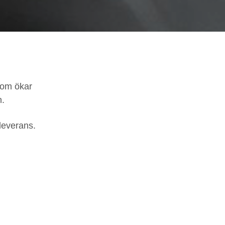
 som ökar
n.
leverans.