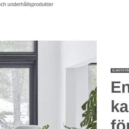
och underhållsprodukter
ELMOTSTÅ
En
ka
fö