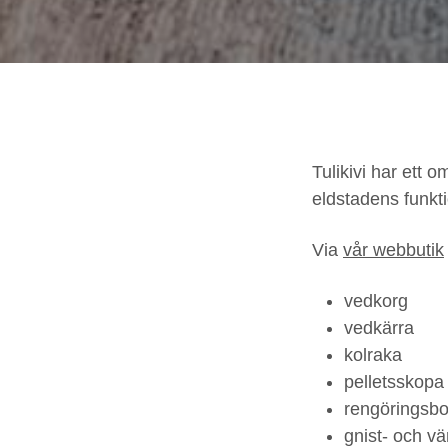
Tulikivi har ett 
eldstadens funkti
Via
vår webbutik
vedkorg
vedkärra
kolraka
pelletsskopa
rengöringsbor
gnist- och v