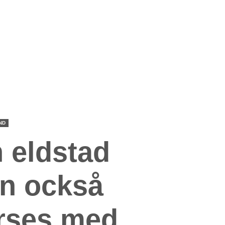
ND
 eldstad
n också
rses med