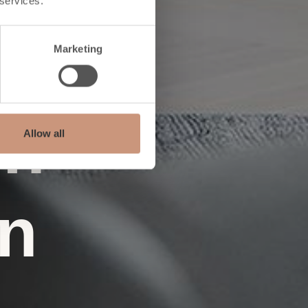
 services.
Marketing
en
Allow all
en