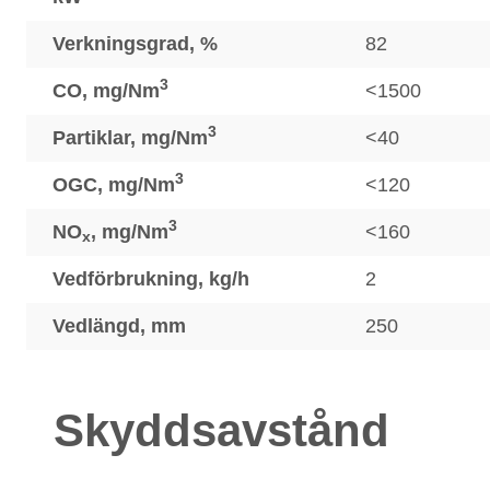
Verkningsgrad, %
82
3
CO, mg/Nm
<1500
3
Partiklar, mg/Nm
<40
3
OGC, mg/Nm
<120
3
NO
, mg/Nm
<160
x
Vedförbrukning, kg/h
2
Vedlängd, mm
250
Skyddsavstånd