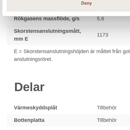
315
Deny
anslutning °C
Rökgasens massflöde, g/s
5,6
Skorstensanslutningsmått,
1173
mm E
E = Skorstensanslutningshöjden är måttet från golve
anslutningsröret.
Delar
Värmeskyddsplåt
Tillbehör
Bottenplatta
Tillbehör