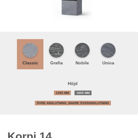
Classic
Grafia
Nobile
Unica
Höjd
1355 MM
1805 MM
ÖVRE ANSLUTNING, BAKRE ÖVERANSLUTNING
Korpi 14