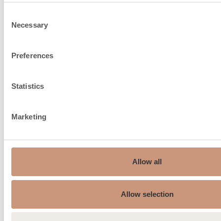
Consent
Necessary
Selection
Skorstensrekommendation,
150
ø mm
Preferences
Överlappning, mm
150
Statistics
Brandluftintag under golv,
100
anslutningsstorlek, ø t.ex
Marketing
Rökgasens
263
medeltemperatur °C
Rökgasens maxtemperatur
Allow all
450
°C
Allow selection
Min. uppfordringstryck, Pa.
12
Rökgasens temperatur vid