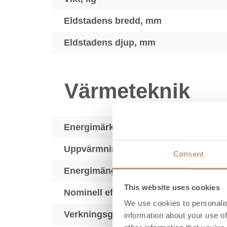
Eldstadens bredd, mm
Eldstadens djup, mm
Värmeteknik
Energimärkning
2
Uppvärmningsyta, m
Consent
Energimängd, kWh
This website uses cookies
Nominell effekt (min-max), kW
We use cookies to personalis
Verkningsgrad, %
information about your use of