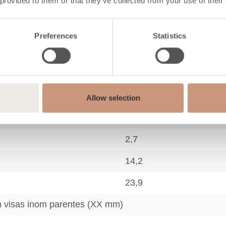
 provided to them or that they’ve collected from your use of their
1250
18
Preferences
Statistics
72
123
13,2
Allow selection
330 (200-330)
2,7
14,2
23,9
m visas inom parentes (XX mm)