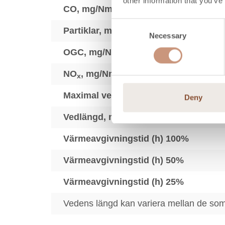
other information that you’ve
3
CO, mg/Nm
Consent
3
Partiklar, mg/Nm
Necessary
Selection
3
OGC, mg/Nm
3
NO
, mg/Nm
x
Maximal vedmängd, kg
Deny
Vedlängd, mm
Värmeavgivningstid (h) 100%
Värmeavgivningstid (h) 50%
Värmeavgivningstid (h) 25%
Vedens längd kan variera mellan de so