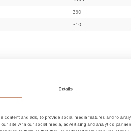
360
310
A+
40-90
Details
52,8
2,5
e content and ads, to provide social media features and to analy
91
 our site with our social media, advertising and analytics partn