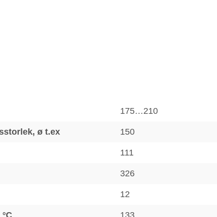
175…210
storlek, ø t.ex
150
111
326
12
 °C
133