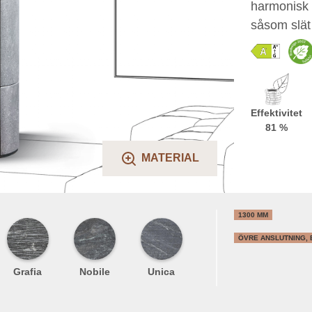
harmonisk 
såsom slät 
Effektivitet
81 %
MATERIAL
1300 MM
ÖVRE ANSLUTNING,
Grafia
Nobile
Unica