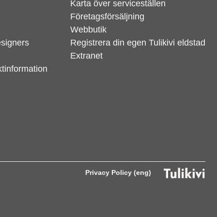
Karta över serviceställen
Företagsförsäljning
Webbutik
esigners
Registrera din egen Tulikivi eldstad
Extranet
tinformation
Support
S
Hi there! How can we help you
Privacy Policy (eng)
today?