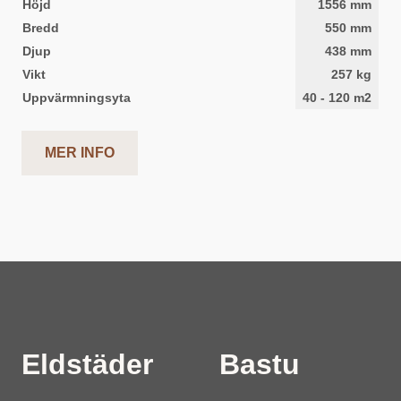
Höjd
1556
mm
Bredd
550
mm
Djup
438
mm
Vikt
257
kg
Uppvärmningsyta
40
-
120
m2
MER INFO
Eldstäder
Bastu