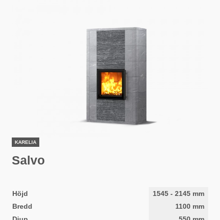
KARELIA
Salvo
Höjd
1545
-
2145
mm
Bredd
1100
mm
Djup
550
mm