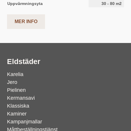
Uppvärmningsyta
30
-
80
m2
MER INFO
Eldstäder
Karelia
Jero
Pielinen
Kermansavi
Klassiska
Kaminer
Kampanjmallar
Måttbeställningstjänst