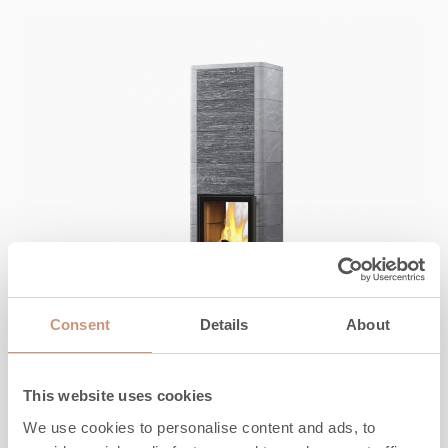
Consent
Details
About
KARELIA
Salvo S 2D
This website uses cookies
We use cookies to personalise content and ads, to
Höjd
1845
-
2145
mm