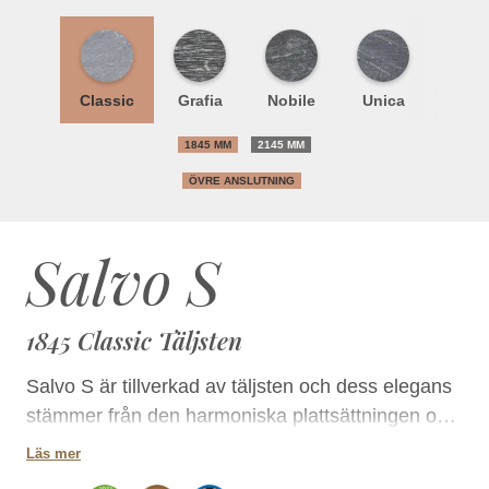
Classic
Grafia
Nobile
Unica
1845 MM
2145 MM
ÖVRE ANSLUTNING
Salvo S
1845 Classic Täljsten
Salvo S är tillverkad av täljsten och dess elegans
stämmer från den harmoniska plattsättningen och
de rundade hörnen. Till eldstadens ytmaterial kan
Läs mer
du välja antingen endast klassiskt släta täljstenar