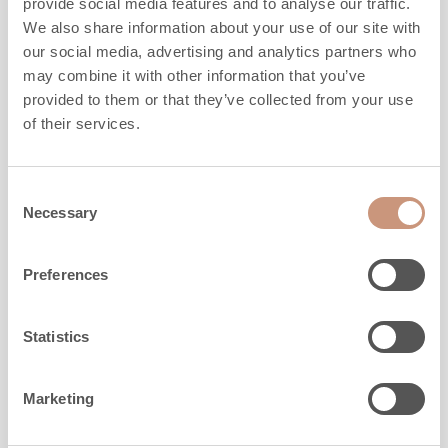
provide social media features and to analyse our traffic.
Bredd
780
mm
We also share information about your use of our site with
Djup
550
mm
our social media, advertising and analytics partners who
Vikt
1270
-
1460
kg
may combine it with other information that you’ve
Uppvärmningsyta
40
-
80
m2
provided to them or that they’ve collected from your use
of their services.
MER INFO
Consent
Necessary
Selection
Preferences
Statistics
Marketing