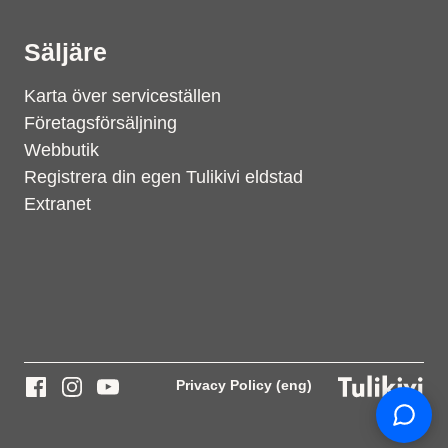
Säljäre
Karta över serviceställen
Företagsförsäljning
Webbutik
Registrera din egen Tulikivi eldstad
Extranet
Support
S
Hi there! How can we help you
today?
Privacy Policy (eng)