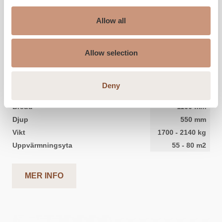
Allow all
KARELIA
Allow selection
Salvo 2D
Deny
Höjd
1845
-
2145
mm
Bredd
1100
mm
Djup
550
mm
Vikt
1700
-
2140
kg
Uppvärmningsyta
55
-
80
m2
MER INFO