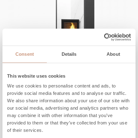
Consent
Details
About
KERMANSAVI
Kaila V2
This website uses cookies
We use cookies to personalise content and ads, to
Höjd
1800
-
2100
mm
provide social media features and to analyse our traffic.
We also share information about your use of our site with
Bredd
1000
mm
our social media, advertising and analytics partners who
Djup
800
mm
may combine it with other information that you’ve
Vikt
1510
-
1710
kg
provided to them or that they’ve collected from your use
Uppvärmningsyta
50
-
100
m2
of their services.