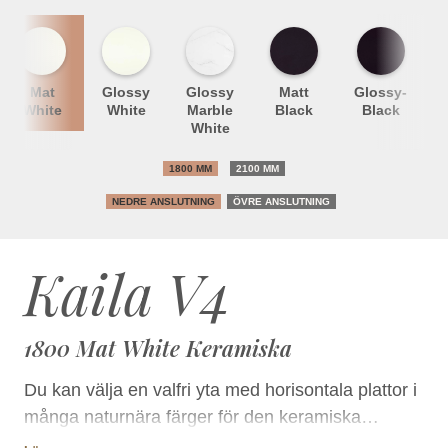
Mat
Glossy
Glossy
Matt
Glossy-
White
White
Marble
Black
Black
White
1800 MM
2100 MM
NEDRE ANSLUTNING
ÖVRE ANSLUTNING
Kaila V4
1800 Mat White Keramiska
Du kan välja en valfri yta med horisontala plattor i
många naturnära färger för den keramiska
eldstaden Kaila V4 från kollektionen Kermansavi.