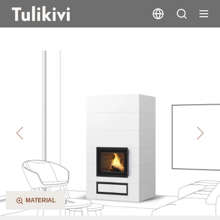
Kaila V4
Previous
Next
MATERIAL