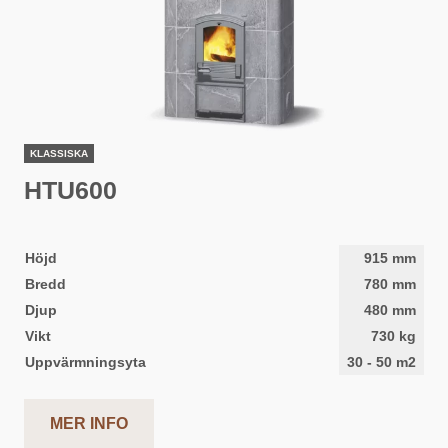
KLASSISKA
HTU600
Höjd
915
mm
Bredd
780
mm
Djup
480
mm
Vikt
730
kg
Uppvärmningsyta
30
-
50
m2
MER INFO