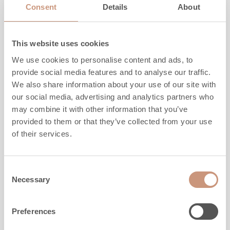
Consent
Details
About
Höjd
915
mm
Bredd
1080
mm
Djup
660
mm
This website uses cookies
Vikt
1370
kg
We use cookies to personalise content and ads, to
Uppvärmningsyta
40
-
70
m2
provide social media features and to analyse our traffic.
We also share information about your use of our site with
MER INFO
our social media, advertising and analytics partners who
may combine it with other information that you’ve
provided to them or that they’ve collected from your use
of their services.
Consent
Necessary
Selection
Preferences