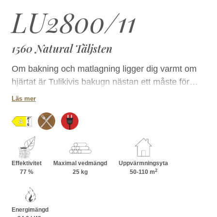
LU2800/11
1560 Natural Täljsten
Om bakning och matlagning ligger dig varmt om
hjärtat är Tulikivis bakugn nästan ett måste för
dig. Piroger, pizzor och stekar, puddingar och
Läs mer
bakverk – allt lyckas. En mästarbakugn som
avger trivsam värme även långt efter användning.
Effektivitet
Maximal vedmängd
Uppvärmningsyta
2
77 %
25 kg
50-110 m
Energimängd