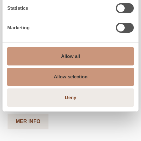
Statistics
Marketing
KLASSISKA
LU3200/13
Allow all
Höjd
1560
mm
Allow selection
Bredd
1080
mm
Djup
1260
mm
Vikt
3120
kg
Deny
Uppvärmningsyta
50
-
110
m2
MER INFO