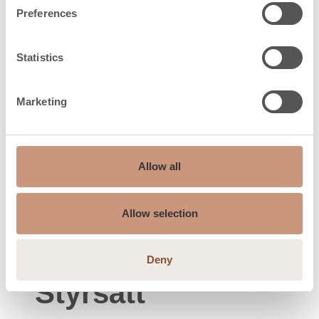
Basturum maximum
Preferences
9
3
storlek, m
Skyddsavstånd till
Statistics
50
sidoväggen, t.ex
Marketing
Skyddsavstånd till
20
främre fotbräda, t.ex
Skyddsavstånd till
950
Allow all
taket, t.ex
Skyddsavstånd till
Allow selection
50
golvet, t.ex
Deny
Styrsätt