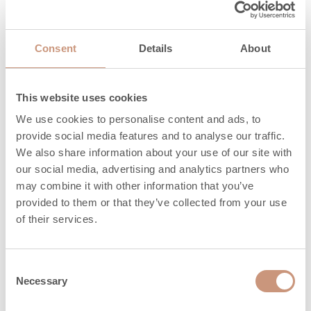
Material
Consent
Details
About
This website uses cookies
Bastuaggregat
Gjutsten
We use cookies to personalise content and ads, to
ytmaterial
provide social media features and to analyse our traffic.
Eldstadsram
Gjutsten
We also share information about your use of our site with
our social media, advertising and analytics partners who
may combine it with other information that you’ve
provided to them or that they’ve collected from your use
Skyddsavstånd
of their services.
Consent
Basturum minimum
5
Necessary
Selection
3
storlek, m