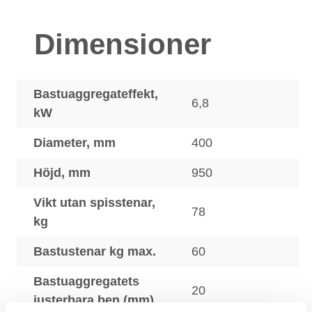
Dimensioner
Bastuaggregateffekt,
6,8
kW
Diameter, mm
400
Höjd, mm
950
Vikt utan spisstenar,
78
kg
Bastustenar kg max.
60
Bastuaggregatets
20
justerbara ben (mm)