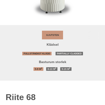
GJUTSTEN
Klädsel
FULLSTÄNDIGT KLÄDD
PARTIALLY CLADDED
Basturum storlek
3
3
3
5-9
M
8-13
M
9-15
M
Riite 68