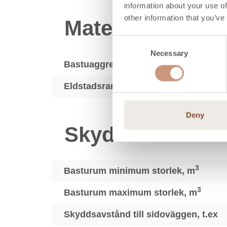
information about your use of
other information that you’ve
Material
Consent
Necessary
Selection
Bastuaggregat ytmaterial
Eldstadsram
Deny
Skyddsavstånd
3
Basturum minimum storlek, m
3
Basturum maximum storlek, m
Skyddsavstånd till sidoväggen, t.ex