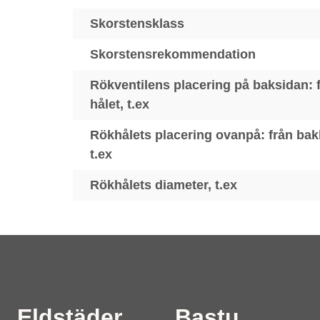
Skorstensklass
Skorstensrekommendation
Rökventilens placering på baksidan: fr
hålet, t.ex
Rökhålets placering ovanpå: från bakka
t.ex
Rökhålets diameter, t.ex
Eldstäder
Bastu