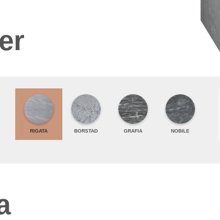
er
RIGATA
BORSTAD
GRAFIA
NOBILE
a