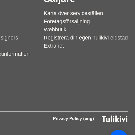
Karta över serviceställen
Företagsförsäljning
Webbutik
esigners
Registrera din egen Tulikivi eldstad
Extranet
tinformation
Support
S
Hi there! How can we help you
Privacy Policy (eng)
today?