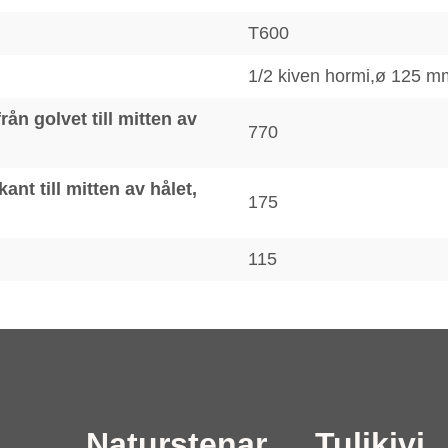
T600
1/2 kiven hormi,ø 125 m
ån golvet till mitten av
770
nt till mitten av hålet,
175
115
Naturstenar
Tulikivi