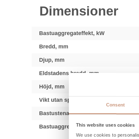
Dimensioner
Bastuaggregateffekt, kW
Bredd, mm
Djup, mm
Eldstadens bredd, mm
Höjd, mm
Vikt utan spisstenar, kg
Consent
Bastustenar kg max.
This website uses cookies
Bastuaggregatets justerbara ben (mm
We use cookies to personalis