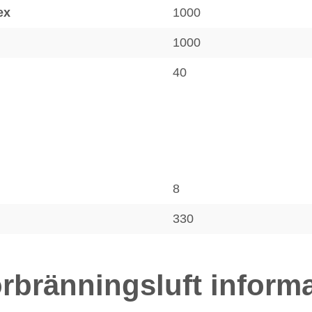
ex
1000
1000
40
8
330
rbränningsluft inform