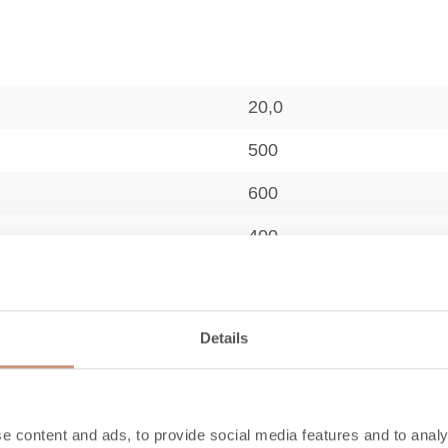
20,0
500
600
400
920
270
Details
60
)
50
e content and ads, to provide social media features and to analy