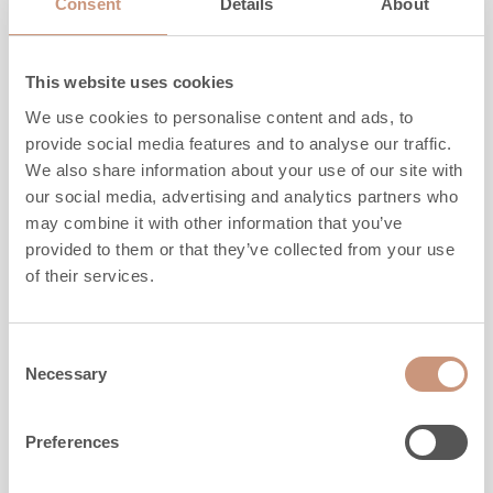
Consent
Details
About
Djup
438
mm
Vikt
175
kg
Uppvärmningsyta
40
-
120
m2
This website uses cookies
We use cookies to personalise content and ads, to
MER INFO
provide social media features and to analyse our traffic.
We also share information about your use of our site with
our social media, advertising and analytics partners who
may combine it with other information that you’ve
provided to them or that they’ve collected from your use
of their services.
Consent
Necessary
Selection
Preferences