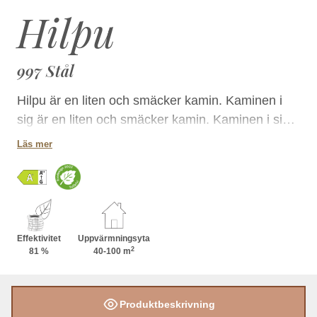
Hilpu
997 Stål
Hilpu är en liten och smäcker kamin. Kaminen i
sig är en liten och smäcker kamin. Kaminen i sig
är liten men den stora välvda luckan framhäver
Läs mer
elden fint i rummet. Den runda formen mjukar upp
den i övrigt rätlinjiga designen.
Effektivitet
Uppvärmningsyta
2
81 %
40-100 m
Produktbeskrivning