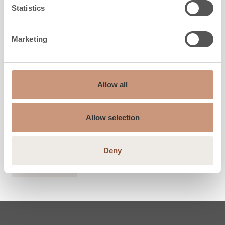
Statistics
KAMINER
Marketing
Kalve
Höjd
997
mm
Allow all
Bredd
528
mm
Djup
398
mm
Allow selection
Vikt
128
kg
Uppvärmningsyta
40
-
100
m2
Deny
MER INFO