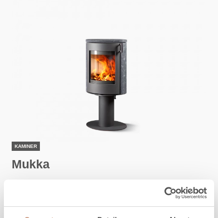
KAMINER
Mukka
Höjd
1126
mm
Bredd
550
mm